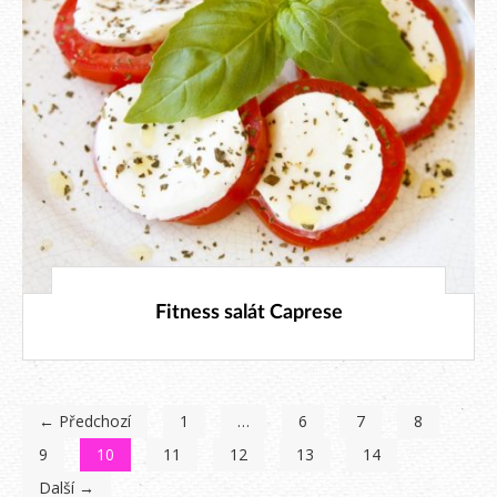
29. 6. 2018
Fitness salát Caprese
← Předchozí
1
…
6
7
8
9
10
11
12
13
14
Další →