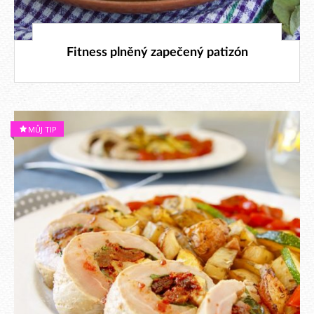
23. 10. 2018
Fitness plněný zapečený patizón
MŮJ TIP