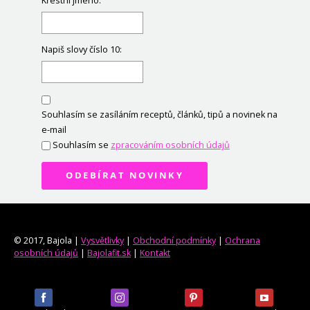
Křestní jméno:
Napiš slovy číslo 10:
Souhlasím se zasíláním receptů, článků, tipů a novinek na
e-mail
Souhlasím se
zpracováním osobních údajů
ODEBÍRAT NOVINKY
© 2017, Bajola |
Vysvětlivky
|
Obchodní podmínky
|
Ochrana
osobních údajů
|
Bajolafit.sk
|
Kontakt