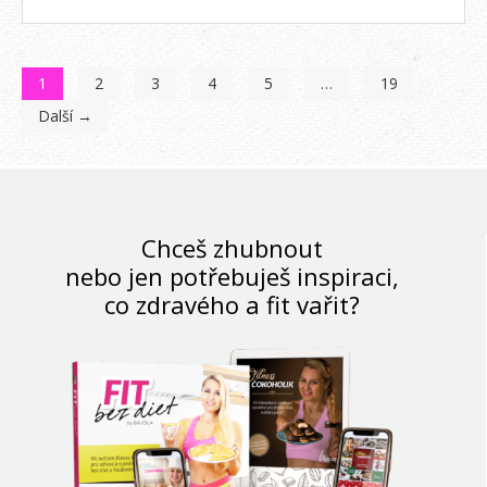
1
2
3
4
5
…
19
Další →
Chceš zhubnout
nebo jen potřebuješ inspiraci,
co zdravého a fit vařit?