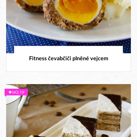
15. 3. 2026
Fitness čevabčiči plněné vejcem
MŮJ TIP