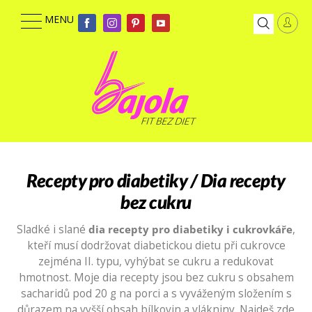
Recepty pro diabetiky / Dia recepty
bez cukru
Sladké i slané
dia recepty pro diabetiky i cukrovkáře
,
kteří musí dodržovat diabetickou dietu při cukrovce
zejména II. typu, vyhýbat se cukru a redukovat
hmotnost. Moje dia recepty jsou bez cukru s obsahem
sacharidů pod 20 g na porci a s vyváženým složením s
důrazem na vyšší obsah bílkovin a vlákniny. Najdeš zde