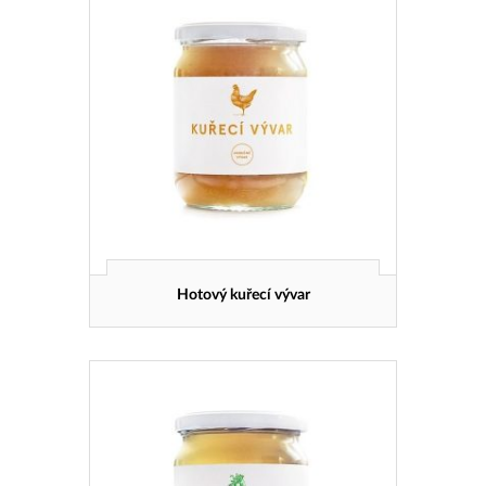
Hotový kuřecí vývar