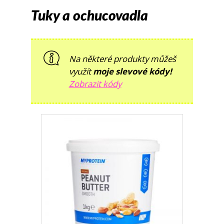
Tuky a ochucovadla
Na některé produkty můžeš
využít
moje slevové kódy!
Zobrazit kódy