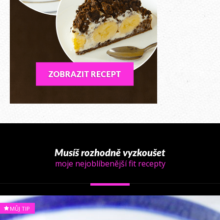
Musíš rozhodně vyzkoušet
moje nejoblíbenější fit recepty
MŮJ TIP