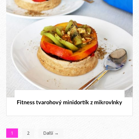
6. 1. 2018
Fitness tvarohový minidortík z mikrovlnky
1
2
Další →