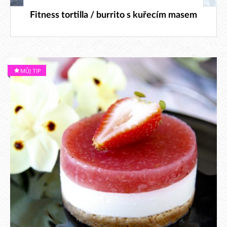
9. 5. 2026
Fitness tortilla / burrito s kuřecím masem
MŮJ TIP