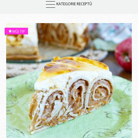
MŮJ TIP