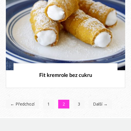
26. 9. 2022
Fit kremrole bez cukru
← Předchozí
1
2
3
Další →