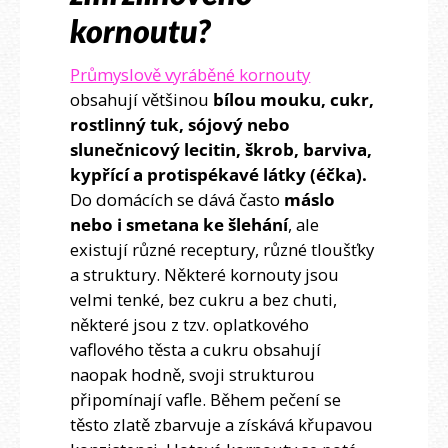
kornoutu?
Průmyslově vyráběné kornouty
obsahují většinou
bílou mouku, cukr,
rostlinný tuk, sójový nebo
slunečnicový lecitin, škrob, barviva,
kypřící a protispékavé látky (éčka).
Do domácích se dává často
máslo
nebo i smetana ke šlehání
, ale
existují různé receptury, různé tloušťky
a struktury. Některé kornouty jsou
velmi tenké, bez cukru a bez chuti,
některé jsou z tzv. oplatkového
vaflového těsta a cukru obsahují
naopak hodně, svoji strukturou
připomínají vafle. Během pečení se
těsto zlatě zbarvuje a získává křupavou