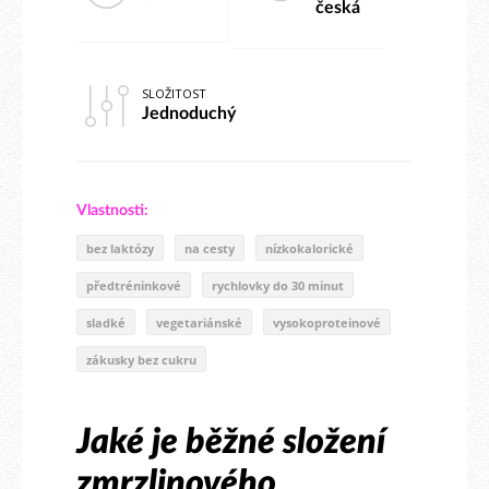
česká
SLOŽITOST
Jednoduchý
Vlastnosti:
bez laktózy
na cesty
nízkokalorické
předtréninkové
rychlovky do 30 minut
sladké
vegetariánské
vysokoproteinové
zákusky bez cukru
Jaké je běžné složení
zmrzlinového