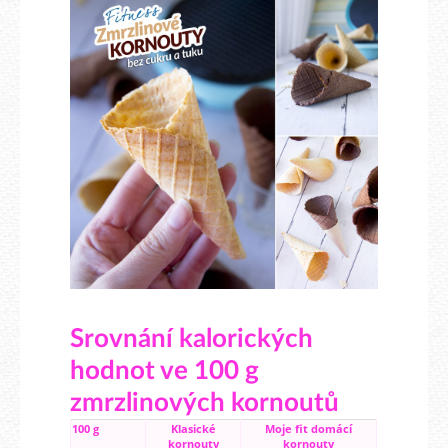
Srovnání kalorických
hodnot ve 100 g
zmrzlinových kornoutů
100 g
Klasické
Moje fit domácí
kornouty
kornouty