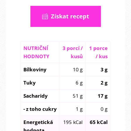
Získat recept
NUTRIČNÍ
3 porcí /
1 porce
HODNOTY
kusů
/ kus
Bílkoviny
10 g
3 g
Tuky
6 g
2 g
Sacharidy
51 g
17 g
- z toho cukry
1 g
0 g
Energetická
195 kCal
65 kCal
hodnota