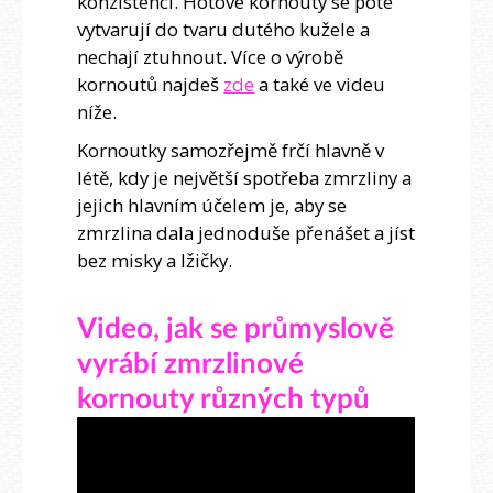
konzistenci. Hotové kornouty se poté
vytvarují do tvaru dutého kužele a
nechají ztuhnout. Více o výrobě
kornoutů najdeš
zde
a také ve videu
níže.
Kornoutky samozřejmě frčí hlavně v
létě, kdy je největší spotřeba zmrzliny a
jejich hlavním účelem je, aby se
zmrzlina dala jednoduše přenášet a jíst
bez misky a lžičky.
Video, jak se průmyslově
vyrábí zmrzlinové
kornouty různých typů