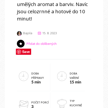
umělých aromat a barviv. Navíc
jsou celozrnné a hotové do 10
minut!
Bajola
15. 8. 2023
Přidat do oblíbených
Save
DOBA
DOBA
PŘÍPRAVY
VAŘENÍ
5 min
15 min
TYP
POČET PORCÍ
KUCHYNĚ
3