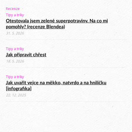
Recenze
Tipy a triky
Otestovala jsem zelené superpotraviny. Na co mi
pomohly? (recenze Blendea)
31. 5. 2026
Tipy a triky
Jak připravit chřest
18. 5. 2026
Tipy a triky
Jak uvařit vejce na měkko, natvrdo a na hniličku
[infografika]
22. 12. 2025