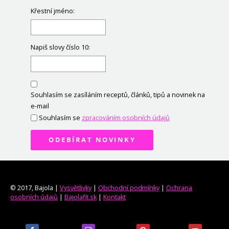
Křestní jméno:
Napiš slovy číslo 10:
Souhlasím se zasíláním receptů, článků, tipů a novinek na
e-mail
Souhlasím se
zpracováním osobních údajů
ODEBÍRAT NOVINKY
© 2017, Bajola |
Vysvětlivky
|
Obchodní podmínky
|
Ochrana
osobních údajů
|
Bajolafit.sk
|
Kontakt