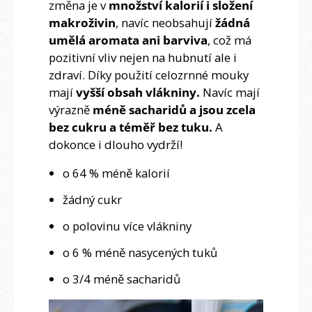
změna je v
množství kalorií i složení
makroživin
, navíc neobsahují
žádná
umělá aromata ani barviva
, což má
pozitivní vliv nejen na hubnutí ale i
zdraví. Díky použití celozrnné mouky
mají
vyšší obsah vlákniny.
Navíc mají
výrazně
méně sacharidů a jsou zcela
bez cukru a téměř bez tuku.
A
dokonce i dlouho vydrží!
o 64 % méně kalorií
žádný cukr
o polovinu více vlákniny
o 6 % méně nasycených tuků
o 3/4 méně sacharidů