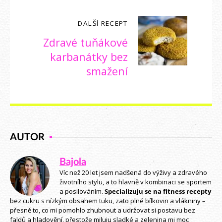
DALŠÍ RECEPT
Zdravé tuňákové
karbanátky bez
smažení
AUTOR
Bajola
Víc než 20 let jsem nadšená do výživy a zdravého
životního stylu, a to hlavně v kombinaci se sportem
a posilováním.
Specializuju se na fitness recepty
bez cukru s nízkým obsahem tuku, zato plné bílkovin a vlákniny –
přesně to, co mi pomohlo zhubnout a udržovat si postavu bez
faldů a hladovění, přestože miluju sladké a zelenina mi moc