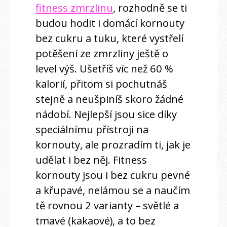
fitness zmrzlinu
, rozhodně se ti
budou hodit i domácí kornouty
bez cukru a tuku, které vystřelí
potěšení ze zmrzliny ještě o
level výš. Ušetříš víc než 60 %
kalorií, přitom si pochutnáš
stejně a neušpiníš skoro žádné
nádobí. Nejlepší jsou sice díky
speciálnímu přístroji na
kornouty, ale prozradím ti, jak je
udělat i bez něj. Fitness
kornouty jsou i bez cukru pevné
a křupavé, nelámou se a naučím
tě rovnou 2 varianty – světlé a
tmavé (kakaové), a to bez