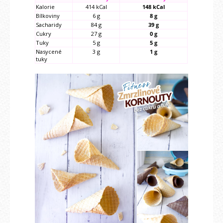
Kalorie
414 kCal
148 kCal
Bílkoviny
6 g
8 g
Sacharidy
84 g
39 g
Cukry
27 g
0 g
Tuky
5 g
5 g
Nasycené
3 g
1 g
tuky