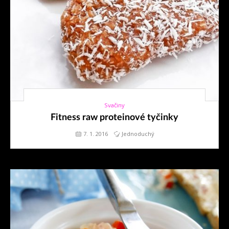
Svačiny
7. 1. 2016
Fitness raw proteinové tyčinky
7. 1. 2016
Jednoduchý