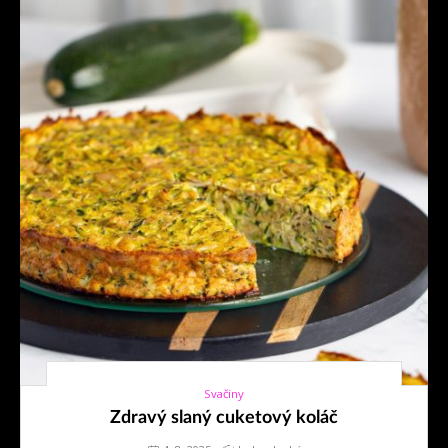
Svačiny
4. 8. 2025
Zdravý slaný cuketový koláč