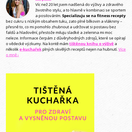
Víc než 20 let jsem nadšená do výživy a zdravého
životního stylu, a to hlavně v kombinaci se sportem
a posilováním.
Specializuju se na fitness recepty
bez cukru s nízkým obsahem tuku, zato plné bílkovin a vlákniny –
přesně to, co mi pomohlo zhubnout a udržovat si postavu bez
faldů a hladovění, přestože miluju sladké a zelenina mi moc
neleze. Informace čerpám z důvěryhodných zdrojů, které se opírají
o vědecké výzkumy. Na kontě mám
tištěnou knihu o výživě
a
několik
e-kuchařek
plných skvělých receptů nejen na hubnutí.
Více
o mně ›