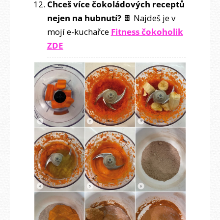
Chceš více čokoládových receptů
nejen na hubnutí?
🍫 Najdeš je v
mojí e-kuchařce
Fitness čokoholik
ZDE