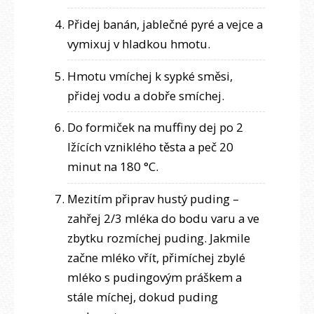
Přidej banán, jablečné pyré a vejce a
vymixuj v hladkou hmotu.
Hmotu vmíchej k sypké směsi,
přidej vodu a dobře smíchej.
Do formiček na muffiny dej po 2
lžících vzniklého těsta a peč 20
minut na 180 °C.
Mezitím připrav hustý puding –
zahřej 2/3 mléka do bodu varu a ve
zbytku rozmíchej puding. Jakmile
začne mléko vřít, přimíchej zbylé
mléko s pudingovým práškem a
stále míchej, dokud puding