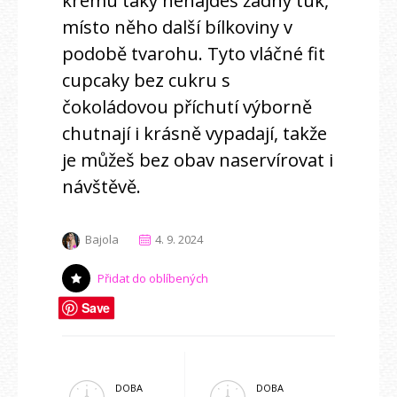
krému taky nenajdeš žádný tuk,
místo něho další bílkoviny v
podobě tvarohu. Tyto vláčné fit
cupcaky bez cukru s
čokoládovou příchutí výborně
chutnají i krásně vypadají, takže
je můžeš bez obav naservírovat i
návštěvě.
Bajola
4. 9. 2024
Přidat do oblíbených
Save
DOBA
DOBA