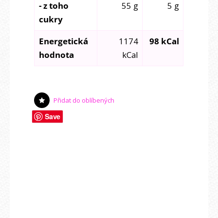
- z toho
55 g
5 g
cukry
Energetická
1174
98 kCal
hodnota
kCal
Přidat do oblíbených
Save