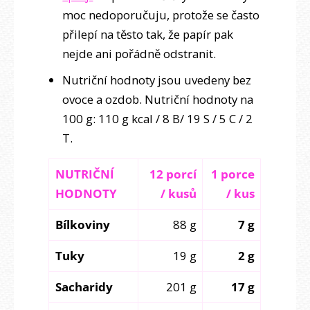
moc nedoporučuju, protože se často
přilepí na těsto tak, že papír pak
nejde ani pořádně odstranit.
Nutriční hodnoty jsou uvedeny bez
ovoce a ozdob. Nutriční hodnoty na
100 g: 110 g kcal / 8 B/ 19 S / 5 C / 2
T.
NUTRIČNÍ
12 porcí
1 porce
HODNOTY
/ kusů
/ kus
Bílkoviny
88 g
7 g
Tuky
19 g
2 g
Sacharidy
201 g
17 g