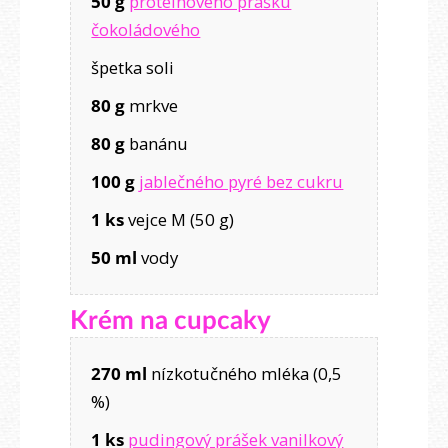
50 g
proteinového prášku
čokoládového
špetka soli
80 g
mrkve
80 g
banánu
100 g
jablečného pyré bez cukru
1 ks
vejce M (50 g)
50 ml
vody
Krém na cupcaky
270 ml
nízkotučného mléka (0,5
%)
1 ks
pudingový prášek vanilkový