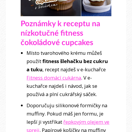
Poznámky k receptu na
nízkotučné fitness
čokoládové cupcakes
Místo tvarohového krému můžeš
použít
fitness šlehačku bez cukru
a tuku
, recept najdeš v e-kuchařce
Fitness domácí cukárna
. V e-
kuchařce najdeš i návod, jak se
používá a plní cukrářský sáček.
Doporučuju silikonové formičky na
muffiny. Pokud máš jen formu, je
lepší ji vystříkat
řepkovým olejem ve
spreji
. Papírové košíčky na muffiny