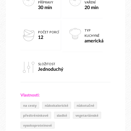
PŘÍPRAVY
VAŘENÍ
30 min
20 min
TYP
POČET PORCÍ
KUCHYNĚ
12
americká
SLOŽITOST
Jednoduchý
Vlastnosti:
na cesty
nízkokalorické
nízkotučné
předtréninkové
sladké
vegetariánské
vysokoproteinové