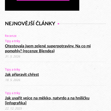
NEJNOVĚJŠÍ ČLÁNKY
Recenze
Tipy a triky
Otestovala jsem zelené superpotraviny. Na co mi
pomohly? (recenze Blendea)
31. 5. 2026
Tipy a triky
Jak připravit chřest
18. 5. 2026
Tipy a triky
Jak uvařit vejce na měkko, natvrdo a na hniličku
[infografika]
22. 12. 2025