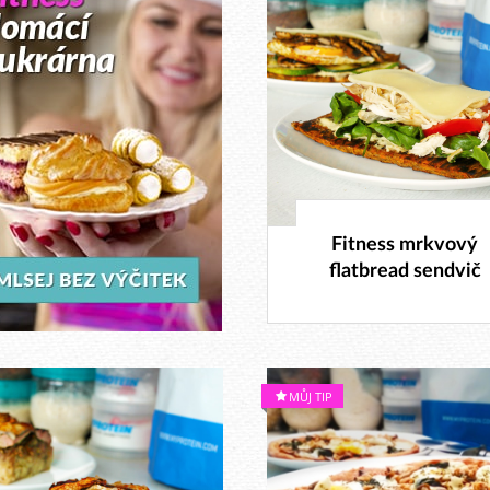
19. 10. 2017
Fitness mrkvový
flatbread sendvič
MŮJ TIP