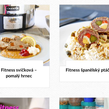
22. 1. 2018
12. 1. 2018
Fitness svíčková –
Fitness španělský ptá
pomalý hrnec