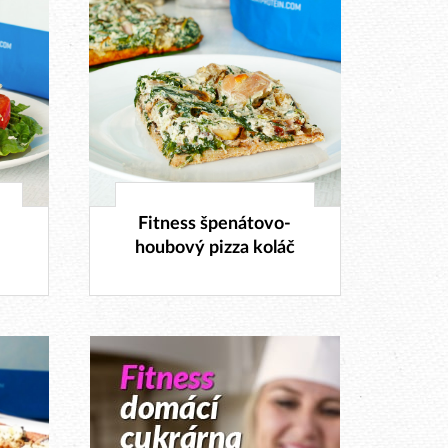
18. 10. 2017
Fitness špenátovo-
houbový pizza koláč