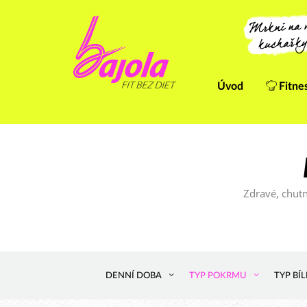
Úvod
Fitne
Zdravé, chutn
DENNÍ DOBA
TYP POKRMU
TYP BÍ