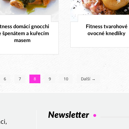
5. 10. 2016
11. 9. 2016
itness domácí gnocchi
Fitness tvarohové
e špenátem a kuřecím
ovocné knedlíky
masem
6
7
8
9
10
Další →
Newsletter
ci,