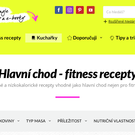
Rozšířené hledán
ss recepty
Kuchařky
Doporučuji
Tipy a tr
Hlavní chod - fitness recept
é a nízkokalorické recepty vhodné jako hlavní chod nejen pro fi
LKOVINY
TYP MASA
PŘÍLEŽITOST
NUTRIČNÍ VLASTNOS