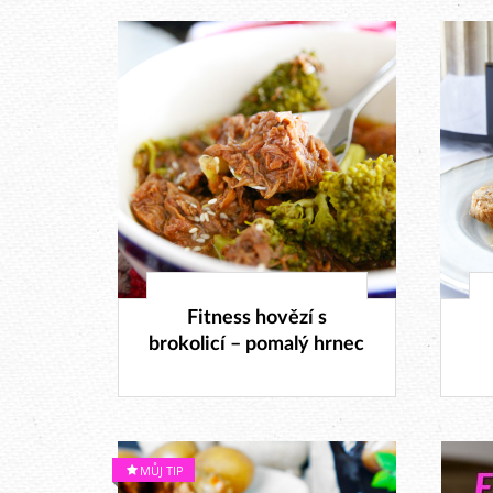
27. 2. 2018
Fitness hovězí s
brokolicí – pomalý hrnec
MŮJ TIP