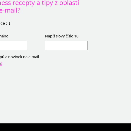
ss recepty a tipy z oblasti
e-mail?
če ;-)
jméno:
Napiš slovy číslo 10:
ipů a novinek na e-mail
jů