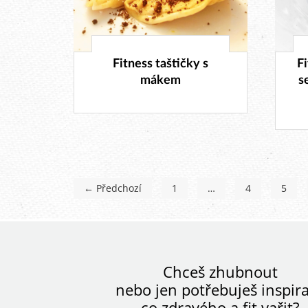
24. 2. 2017
Fitness taštičky s
F
mákem
s
← Předchozí
1
…
4
5
Chceš zhubnout
nebo jen potřebuješ inspira
co zdravého a fit vařit?