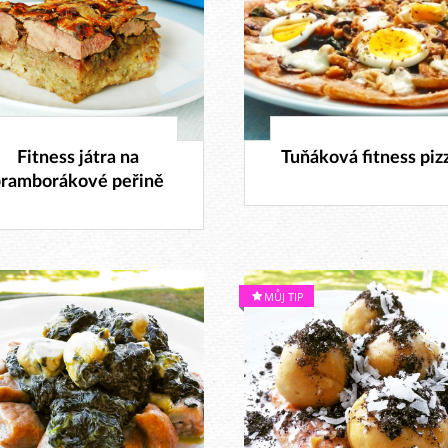
31. 8. 2017
3. 3. 2017
Fitness játra na
Tuňáková fitness piz
bramborákové peřině
MŮJ TIP