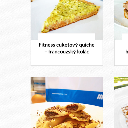
15. 10. 2017
Fitness cuketový quiche
– francouzský koláč