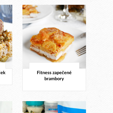
28. 12. 2017
ček
Fitness zapečené
brambory