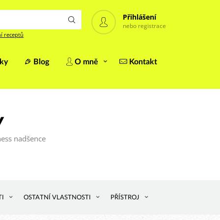
Přihlášení
nebo registrace
í receptů
iky
Blog
O mně
Kontakt
y
tness nadšence
TI
OSTATNÍ VLASTNOSTI
PŘÍSTROJ