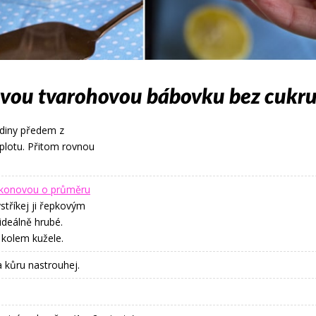
ravou tvarohovou bábovku bez cukr
odiny předem z
eplotu. Přitom rovnou
likonovou o průměru
stříkej ji řepkovým
ideálně hrubé.
kolem kužele.
a kůru nastrouhej.