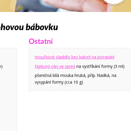
rohovou bábovku
Ostatní
moučkové sladidlo bez kalorií na posypání
e)
řepkový olej ve spreji
na vystříkání formy (3 ml)
pšeničná bílá mouka hrubá, příp. hladká, na
vysypání formy (cca 10 g)