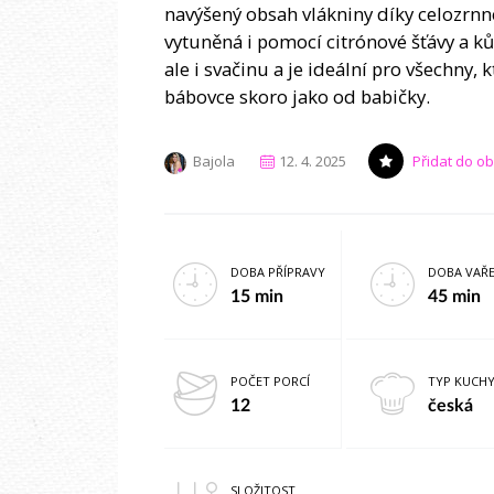
navýšený obsah vlákniny díky celozrnn
vytuněná i pomocí citrónové šťávy a ků
ale i svačinu a je ideální pro všechny, 
bábovce skoro jako od babičky.
Bajola
12. 4. 2025
Přidat do o
DOBA PŘÍPRAVY
DOBA VAŘE
15 min
45 min
POČET PORCÍ
TYP KUCH
12
česká
SLOŽITOST