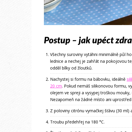
Postup – jak upéct zd
Všechny suroviny vytáhni minimálně půl h
lednice a nechej je zahřát na pokojovou t
odděl bílky od žloutků.
Nachystej si formu na bábovku, ideálně
si
20 cm
. Pokud nemáš silikonovou formu, vy
olejem ve spreji a vysypej troškou mouky, 
Nezapomeň na žádné místo ani uprostřed 
Z poloviny citrónu vymačkej šťávu (30 ml) 
Troubu předehřej na 180 °C.