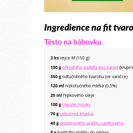
Ingredience na fit tva
Těsto na bábovku
3 ks
vejce M (150 g)
100 g
přírodního sladidla bez kalorií
(krupic
350 g
odtučněného tvarohu (ve vaničce)
120 ml
nízkotučného mléka (0,5%)
20 ml
řepkového oleje
100 g
ovesné mouky
70 g
celozrnné krupice
40 g
proteinového prášku vanilkového
8 g
kypřícího prášku do pečiva