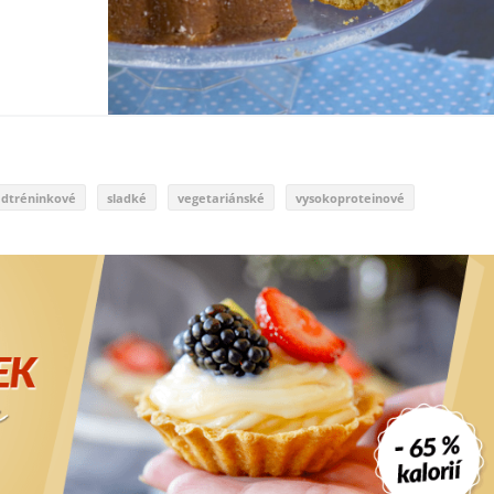
edtréninkové
sladké
vegetariánské
vysokoproteinové