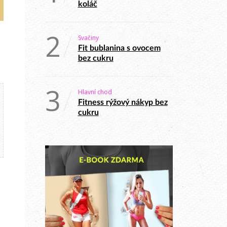
koláč
2
Svačiny
Fit bublanina s ovocem
bez cukru
3
Hlavní chod
Fitness rýžový nákyp bez
cukru