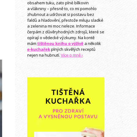
obsahem tuku, zato plné bílkovin
a vlákniny – přesně to, co mi pomohlo
zhubnout a udržovat si postavu bez
faldů a hladovění, přestože miluju sladké
a zelenina mi moc neleze. Informace
čerpám z důvěryhodných zdrojů, které se
opírají o vědecké výzkumy. Na kontě
mám
tištěnou knihu o výživě
a několik
e-kuchařek
plných skvělých receptů
nejen na hubnutí.
Více o mně ›