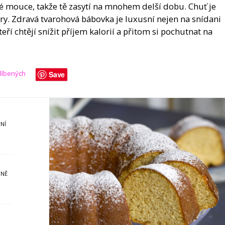
é mouce, takže tě zasytí na mnohem delší dobu. Chuť je
ry. Zdravá tvarohová bábovka je luxusní nejen na snídani
kteří chtějí snížit příjem kalorií a přitom si pochutnat na
blíbených
Save
NÍ
YNĚ