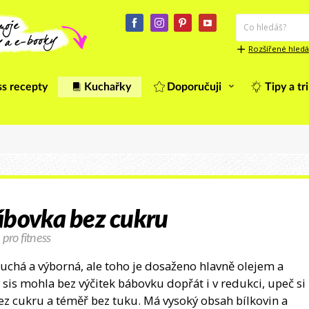
Rozšířené hledá
ss recepty
Kuchařky
Doporučuji
Tipy a tr
ábovka bez cukru
 pro fitness
duchá a výborná, ale toho je dosaženo hlavně olejem a
 sis mohla bez výčitek bábovku dopřát i v redukci, upeč si
ez cukru a téměř bez tuku. Má vysoký obsah bílkovin a