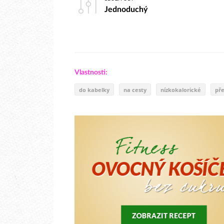
Jednoduchý
Vlastnosti:
do kabelky
na cesty
nízkokalorické
př