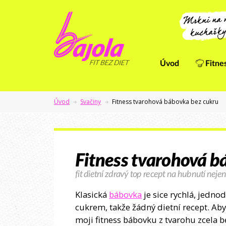
Úvod
Fitne
Úvod
Svačiny
Fitness tvarohová bábovka bez cukru
Fitness tvarohová b
fit dietní zdravý top recept na hubnutí nejen
Klasická
bábovka
je sice rychlá, jedno
cukrem, takže žádný dietní recept. Aby
moji fitness bábovku z tvarohu zcela b