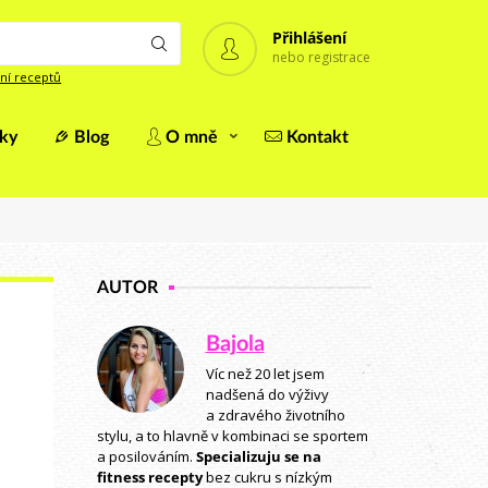
Přihlášení
nebo registrace
ní receptů
iky
Blog
O mně
Kontakt
AUTOR
Bajola
Víc než 20 let jsem
nadšená do výživy
a zdravého životního
stylu, a to hlavně v kombinaci se sportem
a posilováním.
Specializuju se na
fitness recepty
bez cukru s nízkým