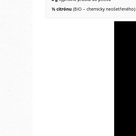
½ citrónu
(BIO – chemicky neošetřeného)