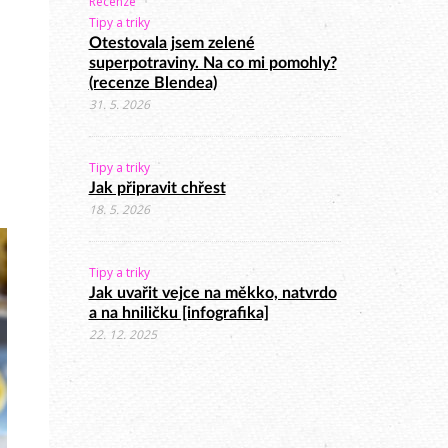
Recenze
Tipy a triky
Otestovala jsem zelené
superpotraviny. Na co mi pomohly?
(recenze Blendea)
31. 5. 2026
Tipy a triky
Jak připravit chřest
18. 5. 2026
Tipy a triky
Jak uvařit vejce na měkko, natvrdo
a na hniličku [infografika]
22. 12. 2025