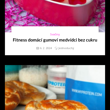
Svačiny
6. 2. 2024
Fitness domácí gumoví medvídci bez cukru
6. 2. 2024
Jednoduchý