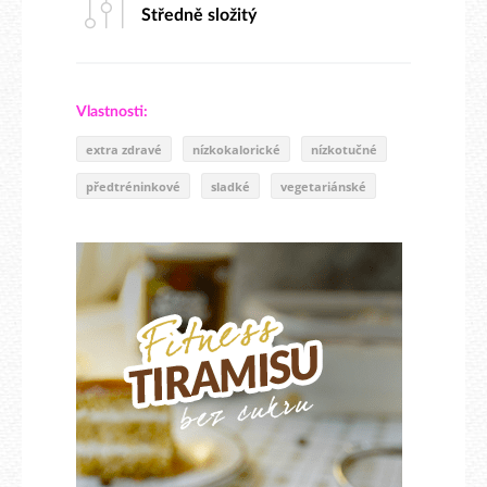
Středně složitý
Vlastnosti:
extra zdravé
nízkokalorické
nízkotučné
předtréninkové
sladké
vegetariánské