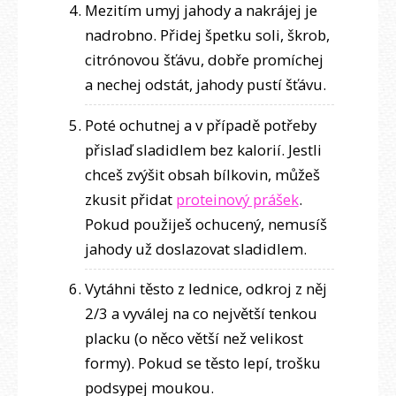
Mezitím umyj jahody a nakrájej je
nadrobno. Přidej špetku soli, škrob,
citrónovou šťávu, dobře promíchej
a nechej odstát, jahody pustí šťávu.
Poté ochutnej a v případě potřeby
přislaď sladidlem bez kalorií. Jestli
chceš zvýšit obsah bílkovin, můžeš
zkusit přidat
proteinový prášek
.
Pokud použiješ ochucený, nemusíš
jahody už doslazovat sladidlem.
Vytáhni těsto z lednice, odkroj z něj
2/3 a vyválej na co největší tenkou
placku (o něco větší než velikost
formy). Pokud se těsto lepí, trošku
podsypej moukou.