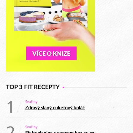
TOP 3 FIT RECEPTY
1
Svačiny
Zdravý slaný cuketový koláč
2
Svačiny
Fit bublanina s ovocem bez cukru