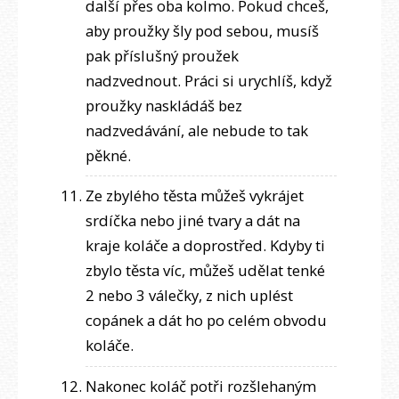
další přes oba kolmo. Pokud chceš,
aby proužky šly pod sebou, musíš
pak příslušný proužek
nadzvednout. Práci si urychlíš, když
proužky naskládáš bez
nadzvedávání, ale nebude to tak
pěkné.
Ze zbylého těsta můžeš vykrájet
srdíčka nebo jiné tvary a dát na
kraje koláče a doprostřed. Kdyby ti
zbylo těsta víc, můžeš udělat tenké
2 nebo 3 válečky, z nich uplést
copánek a dát ho po celém obvodu
koláče.
Nakonec koláč potři rozšlehaným