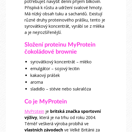
potřebuješ navýšit denní příjem bílkovin.
Přispívá k růstu a udržení svalové hmoty.
Má nízký obsah tuku a sacharidů. Existují
různé druhy proteinového prášku, tento je
syrovátkový koncentrát, vyrábí se z mléka
a je nejrozšířenější.
Složení proteinu MyProtein
čokoládové brownie
syrovátkový koncentrát – mléko
emulgátor – sojový lecitin
kakaový prášek
aroma
sladidlo – stévie nebo sukralóza
Co je MyProtein
MyProtein
je
britská značka sportovní
výživy
, která je na trhu od roku 2004.
Téměř veškerá výroba probíhá ve
vlastních závodech
ve Velké Británii za