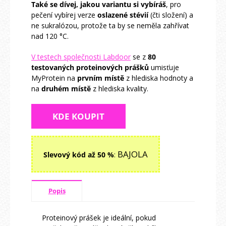
Také se dívej, jakou variantu si vybíráš
, pro
pečení vybírej verze
oslazené stévií
(čti složení) a
ne sukralózou, protože ta by se neměla zahřívat
nad 120 °C.
V testech společnosti Labdoor
se z
80
testovaných proteinových prášků
umisťuje
MyProtein na
prvním místě
z hlediska hodnoty a
na
druhém místě
z hlediska kvality.
KDE KOUPIT
BAJOLA
Slevový kód až 50 %
:
Popis
Proteinový prášek je ideální, pokud