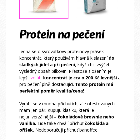
Protein na pečení
Jedná se o syrovátkový proteinový prášek
koncentrát, který používám hlavně k slazení
do
sladkých jídel a při pečení
, když chci zvýšet
výsledný obsah bílkovin. Přestože složením je
lepší
izolát
,
koncentrát je cca o 200 Kč levnější
a
pro pečení plně dostačující.
Tento protein má
perfektní poměr kvalita/cena!
Vyrábí se v mnoha příchutích, ale otestovaných
mám jen pár. Kupuju klasiku, která je
nejuniverzálnější –
čokoládové brownie nebo
vanilka.
Lidé také chválí příchuť
čokoláda a
oříšek.
Nedoporučuji příchuť banoffee.