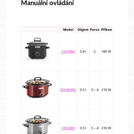
Manuální ovládání
Model
Objem
Porce
Příkon
CSC046X
2,4 l
2
180 W
SCV400RD
3,5 l
3 – 4
210 W
CSC028X
3,5 l
3 – 4
210 W