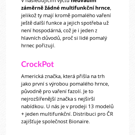
V následujícím výčtu
neuvádím
záměrně žádné multifunkční hrnce
,
jelikož ty mají kromě pomalého vaření
ještě další funkce a jejich spotřeba už
není hospodárná, což je i jeden z
hlavních důvodů, proč si lidé pomalý
hrnec pořizují.
CrockPot
Americká značka, která přišla na trh
jako první s výrobou pomalého hrnce,
původně pro vaření fazolí. Je to
nejrozšířenější značka s nejširší
nabídkou. U nás je v prodeji 13 modelů
+ jeden multifunkční. Distribuci pro ČR
zajišťuje společnost Bionaire.