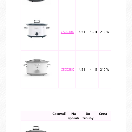
CSC030X
3,5 l
3 – 4
210 W
CSC038X
4,5 l
4 – 5
210 W
Časovač
Na
Do
Cena
sporák
trouby