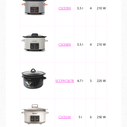
CSC059X
3,5 l
4
210 W
CSC060X
3,5 l
4
210 W
SCCPRC507B
4,7 l
5
220 W
CSC026X
5 l
6
250 W