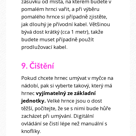
zásuvku od místa, na kterém budete v
pomalém hrnci vařit, a při výběru
pomalého hrnce si případně zjistěte,
jak dlouhý je přívodní kabel. Většinou
bývá dost krátký (cca 1 metr), takže
budete muset případně použít
prodlužovací kabel.
9. Čištění
Pokud chcete hrnec umývat v myčce na
nádobí, pak si vyberte takový, který má
hrnec
vyjímatelný ze základní
jednotky.
Velké hrnce jsou o dost
těžší, počítejte, že se s nimi bude hůře
zacházet při umývání. Digitální
ovládání se čistí lépe než manuální s
knoflíky.