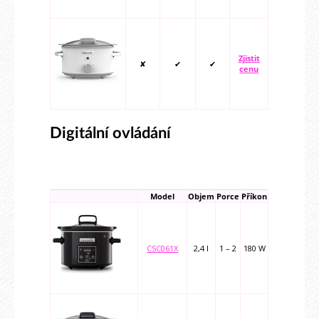
Zjistit
✘
✔
✔
cenu
Digitální ovládání
Model
Objem
Porce
Příkon
CSC061X
2,4 l
1 – 2
180 W