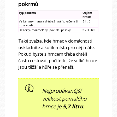
pokrmů
Typ pokrmu
Objem
hrnce
Velké kusy masa a drůbež, králík, kačena či
6 litrů
husa vcelku
Dezerty, marmelády, povidla, paštiky
2 – 3 litrů
Také zvažte, kde hrnec v domácnosti
uskladníte a kolik místa pro něj máte.
Pokud byste s hrncem třeba chtěli
často cestovat, počítejte, že velké hrnce
jsou těžší a hůře se přenáší.
Nejprodávanější
velikost pomalého
hrnce je
5,7 litru.