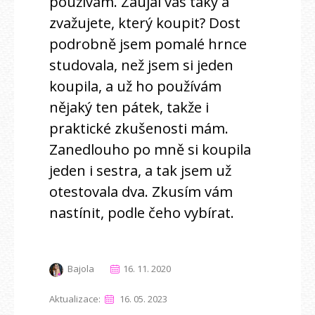
používám. Zaujal vás taky a
zvažujete, který koupit? Dost
podrobně jsem pomalé hrnce
studovala, než jsem si jeden
koupila, a už ho používám
nějaký ten pátek, takže i
praktické zkušenosti mám.
Zanedlouho po mně si koupila
jeden i sestra, a tak jsem už
otestovala dva. Zkusím vám
nastínit, podle čeho vybírat.
Bajola
16. 11. 2020
Aktualizace:
16. 05. 2023