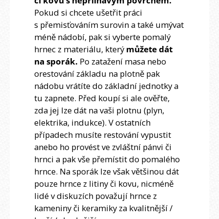
či kovu s nepřilnavým povrchem.
Pokud si chcete ušetřit práci
s přemisťováním surovin a také umývat
méně nádobí, pak si vyberte pomalý
hrnec z materiálu, který
můžete dát
na sporák.
Po zatažení masa nebo
orestování základu na plotně pak
nádobu vrátíte do základní jednotky a
tu zapnete. Před koupí si ale ověřte,
zda jej lze dát na vaši plotnu (plyn,
elektrika, indukce). V ostatních
případech musíte restování vypustit
anebo ho provést ve zvláštní pánvi či
hrnci a pak vše přemístit do pomalého
hrnce. Na sporák lze však většinou dát
pouze hrnce z litiny či kovu, nicméně
lidé v diskuzích považují hrnce z
kameniny či keramiky za kvalitnější /