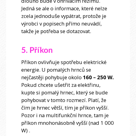
dlouho bude v ohřívacím režimu.
Jedná se ale o informace, které nelze
zcela jednoduše vypátrat, protože je
výrobci v popisech přímo neuvádí,
takže je potřeba se dotazovat.
5. Příkon
Příkon ovlivňuje spotřebu elektrické
energie. U pomalých hrnců se
nejčastěji pohybuje okolo
160 – 250 W.
Pokud chcete ušetřit za elektřinu,
kupte si pomalý hrnec, který se bude
pohybovat v tomto rozmezí. Platí, že
čím je hrnec větší, tím je příkon vyšší.
Pozor i na multifunkční hrnce, tam je
příkon mnohonásobně vyšší (nad 1 000
W) .