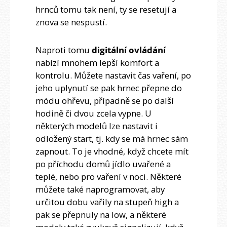
hrnců tomu tak není, ty se resetují a
znova se nespustí.
Naproti tomu
digitální ovládání
nabízí mnohem lepší komfort a
kontrolu. Můžete nastavit čas vaření, po
jeho uplynutí se pak hrnec přepne do
módu ohřevu, případně se po další
hodině či dvou zcela vypne. U
některých modelů lze nastavit i
odložený start, tj. kdy se má hrnec sám
zapnout. To je vhodné, když chcete mít
po příchodu domů jídlo uvařené a
teplé, nebo pro vaření v noci. Některé
můžete také naprogramovat, aby
určitou dobu vařily na stupeň high a
pak se přepnuly na low, a některé