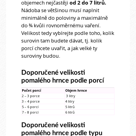
objemech nejčastěji
od 2 do 7 litrů.
Nádoba se většinou musí naplnit
minimálně do poloviny a maximálně
do ¾ kvůli rovnoměrnému vaření.
Velikost tedy vybírejte podle toho, kolik
surovin tam budete dávat, tj. kolik
porcí chcete uvařit, a jak velké ty
suroviny budou.
Doporučené velikosti
pomalého hrnce podle porcí
Počet porcí
Objem hrnce
2 – 3 porce
3 litry
3 – 4 porce
4 litry
5 – 6 porcí
5 litrů
7 – 8 porcí
6 litrů
Doporučené velikosti
pomalého hrnce podle typu