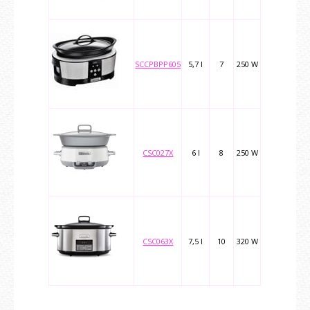
SCCPBPP605
5,7 l
7
250 W
CSC027X
6 l
8
250 W
CSC063X
7,5 l
10
320 W