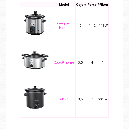
Model
Objem
Porce
Příkon
Compact
2 l
1 – 2
145 W
Home
Cook@home
3,5 l
4
?
24180
3,5 l
4
200 W