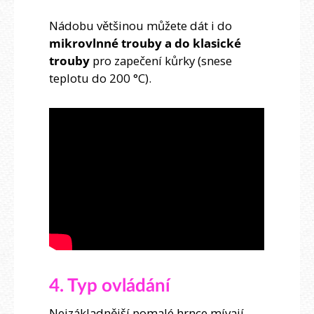
Nádobu většinou můžete dát i do
mikrovlnné trouby a do klasické
trouby
pro zapečení kůrky (snese
teplotu do 200 °C).
4. Typ ovládání
Nejzákladnější pomalé hrnce mívají