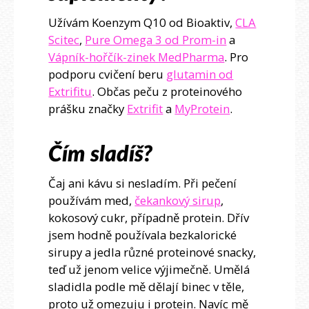
Užívám Koenzym Q10 od Bioaktiv,
CLA
Scitec
,
Pure Omega 3 od Prom-in
a
Vápník-hořčík-zinek MedPharma
. Pro
podporu cvičení beru
glutamin od
Extrifitu
. Občas peču z proteinového
prášku značky
Extrifit
a
MyProtein
.
Čím sladíš?
Čaj ani kávu si nesladím. Při pečení
používám med,
čekankový sirup
,
kokosový cukr, případně protein. Dřív
jsem hodně používala bezkalorické
sirupy a jedla různé proteinové snacky,
teď už jenom velice výjimečně. Umělá
sladidla podle mě dělají binec v těle,
proto už omezuju i protein. Navíc mě