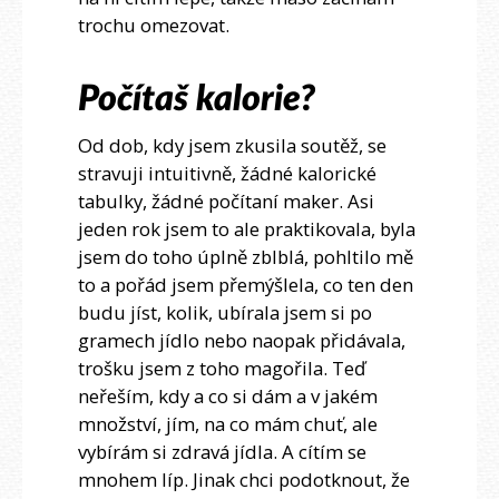
trochu omezovat.
Počítaš kalorie?
Od dob, kdy jsem zkusila soutěž, se
stravuji intuitivně, žádné kalorické
tabulky, žádné počítaní maker. Asi
jeden rok jsem to ale praktikovala, byla
jsem do toho úplně zblblá, pohltilo mě
to a pořád jsem přemýšlela, co ten den
budu jíst, kolik, ubírala jsem si po
gramech jídlo nebo naopak přidávala,
trošku jsem z toho magořila. Teď
neřeším, kdy a co si dám a v jakém
množství, jím, na co mám chuť, ale
vybírám si zdravá jídla. A cítím se
mnohem líp. Jinak chci podotknout, že