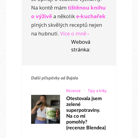
Na kontě mám
tištěnou knihu
o výživě
a několik
e-kuchařek
plných skvělých receptů nejen
na hubnutí.
Více o mně ›
Webová
stránka:
Další příspěvky od
Bajola
Recenze
Tipy a triky
Otestovala jsem
zelené
superpotraviny.
Na co mi
pomohly?
(recenze Blendea)