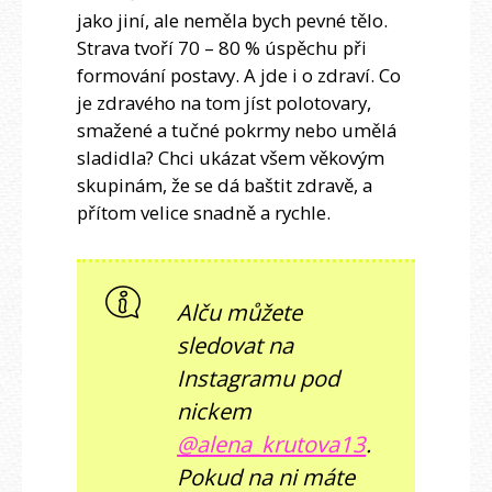
jako jiní, ale neměla bych pevné tělo.
Strava tvoří 70 – 80 % úspěchu při
formování postavy. A jde i o zdraví. Co
je zdravého na tom jíst polotovary,
smažené a tučné pokrmy nebo umělá
sladidla? Chci ukázat všem věkovým
skupinám, že se dá baštit zdravě, a
přítom velice snadně a rychle.
Alču můžete
sledovat na
Instagramu pod
nickem
@alena_krutova13
.
Pokud na ni máte