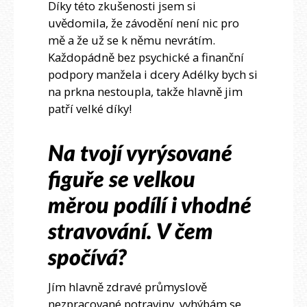
Díky této zkušenosti jsem si
uvědomila, že závodění není nic pro
mě a že už se k němu nevrátím.
Každopádně bez psychické a finanční
podpory manžela i dcery Adélky bych si
na prkna nestoupla, takže hlavně jim
patří velké díky!
Na tvojí vyrýsované
figuře se velkou
měrou podílí i vhodné
stravování. V čem
spočívá?
Jím hlavně zdravé průmyslově
nezpracované potraviny, vyhýbám se