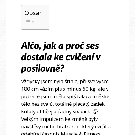
Obsah
Alčo, jak a proč ses
dostala ke cvičení v
posilovně?
Vždycky jsem byla štíhlá, při své výšce
180 cm vážím plus mínus 60 kg, ale v
pubertě jsem měla spíš takové měkké
tělo bez svalů, totálně placatý zadek,
kulatý obličej a žádný sixpack. 🙂
Velkým impulzem ke změně byly
navštěvy mého bratrance, který cvičil a
odebíral časopis Muscle & Fitness.