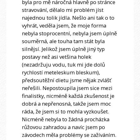
byla pro mě náročná hlavně po stránce
stravování, dělalo mi problém jíst
najednou tolik jídla. Nešlo ani tak o to
vyhrát, veděla jsem, že moje forma
nebyla stoprocentní, nebyla jsem úplně
souměrná, ale touha tam stát byla
silnějsí. Jelikož jsem úplně jiný typ
postavy než asi vetšina holek
(nezadržuju vodu, tuk mi jde dolů
rychlostí meteleskum bleskum),
předsoutěžní dietu jsme nějak zvlášť
neřešili. Nepostoupila jsem sice mezi
finalistky, nicméně každá zkušenost je
dobrá a nepřenosná, takže jsem moc
ráda, že jsem si to mohla vyzkoušet.
Nicméně nebyla to žádná procházka
růžovou zahradou a navíc jsem po
závodech měla problémy se zažíváním.