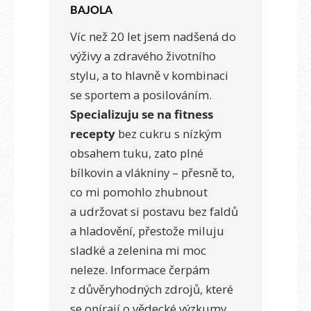
BAJOLA
Víc než 20 let jsem nadšená do
výživy a zdravého životního
stylu, a to hlavně v kombinaci
se sportem a posilováním.
Specializuju se na fitness
recepty
bez cukru s nízkým
obsahem tuku, zato plné
bílkovin a vlákniny – přesně to,
co mi pomohlo zhubnout
a udržovat si postavu bez faldů
a hladovění, přestože miluju
sladké a zelenina mi moc
neleze. Informace čerpám
z důvěryhodných zdrojů, které
se opírají o vědecké výzkumy.