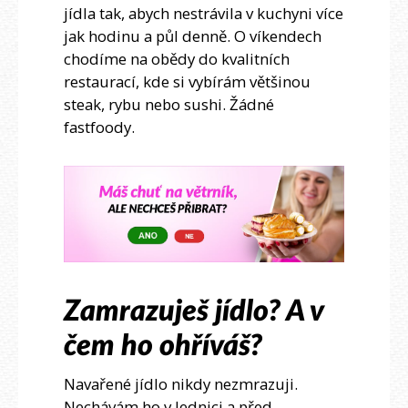
jídla tak, abych nestrávila v kuchyni více
jak hodinu a půl denně. O víkendech
chodíme na obědy do kvalitních
restaurací, kde si vybírám většinou
steak, rybu nebo sushi. Žádné
fastfoody.
Zamrazuješ jídlo? A v
čem ho ohříváš?
Navařené jídlo nikdy nezmrazuji.
Nechávám ho v lednici a před