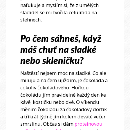
nafukuje a myslím si, že z umělých
sladidel se mi tvořila celulitida na
stehnech.
Po čem sáhneš, když
máš chuť na sladké
nebo skleničku?
Naštěstí nejsem moc na sladké. Co ale
miluju a na čem ujíždím, je čokoláda a
cokoliv čokoládového. Hořkou
čokoládu jím pravidelně každý den ke
kávě, kostičku nebo dvě. O víkendu
měním čokoládu za čokoládový dortík
a tříkrát týdně jím kolem deváté večer
zmrzlinu. Občas si dám
proteinovou