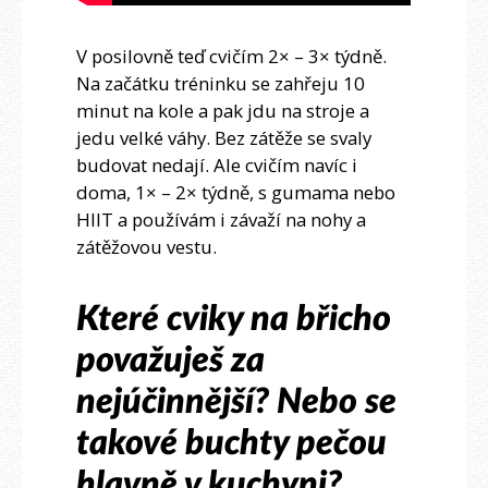
V posilovně teď cvičím 2× – 3× týdně.
Na začátku tréninku se zahřeju 10
minut na kole a pak jdu na stroje a
jedu velké váhy. Bez zátěže se svaly
budovat nedají. Ale cvičím navíc i
doma, 1× – 2× týdně, s gumama nebo
HIIT a používám i závaží na nohy a
zátěžovou vestu.
Které cviky na břicho
považuješ za
nejúčinnější? Nebo se
takové buchty pečou
hlavně v kuchyni?