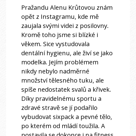
Pražandu Alenu Krůtovou znám
opět z Instagramu, kde mě
zaujala svými videi z posilovny.
Kromě toho jsme si blízké i
věkem. Sice vystudovala
dentální hygienu, ale živí se jako
modelka. Jejím problémem
nikdy nebylo nadměrné
množství tělesného tuku, ale
spíše nedostatek svalů a křivek.
Díky pravidelnému sportu a
zdravé stravě se jí podařilo
vybudovat sixpack a pevné tělo,
po kterém od mládí toužila. A
postavila se dokonce i na fitness