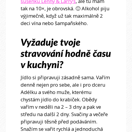
sušenku Lenny & Larry’s
, ale tu mám
tak na 10×, je obrovská. 🙂 Alkohol piju
výjimečně, když už tak maximálně 2
deci vína nebo šampaňského.
Vyžaduje tvoje
stravování hodně času
v kuchyni?
Jídlo si připravuji zásadně sama. Vařím
denně nejen pro sebe, ale i pro dceru
Adélku a svého muže, kterému
chystám jídlo do krabiček. Obědy
vařím v neděli na 2 – 3 dny a pak ve
středu na další 2 dny. Svačiny a večeře
připravuji těsně před podáváním.
Snažím se vařit rychlá a jednoduchá