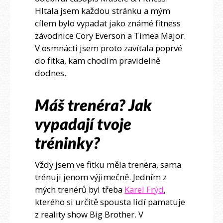
Hltala jsem každou stránku a mým
cílem bylo vypadat jako známé fitness
závodnice Cory Everson a Timea Major.
V osmnácti jsem proto zavítala poprvé
do fitka, kam chodím pravidelně
dodnes.
Máš trenéra? Jak
vypadají tvoje
tréninky?
Vždy jsem ve fitku měla trenéra, sama
trénuji jenom výjimečně. Jedním z
mých trenérů byl třeba
Karel Frýd
,
kterého si určitě spousta lidí pamatuje
z reality show Big Brother. V