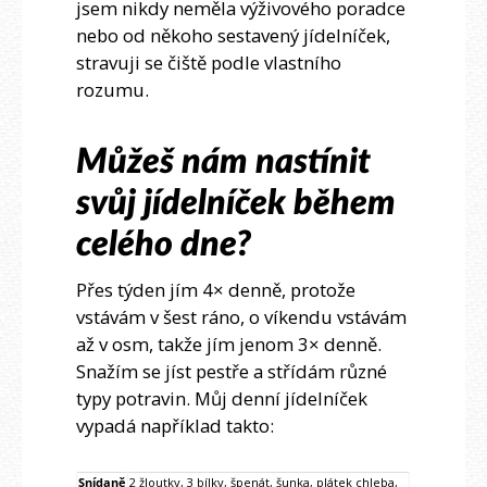
jsem nikdy neměla výživového poradce
nebo od někoho sestavený jídelníček,
stravuji se čiště podle vlastního
rozumu.
Můžeš nám nastínit
svůj jídelníček během
celého dne?
Přes týden jím 4× denně, protože
vstávám v šest ráno, o víkendu vstávám
až v osm, takže jím jenom 3× denně.
Snažím se jíst pestře a střídám různé
typy potravin. Můj denní jídelníček
vypadá například takto:
Snídaně
2 žloutky, 3 bílky, špenát, šunka, plátek chleba,