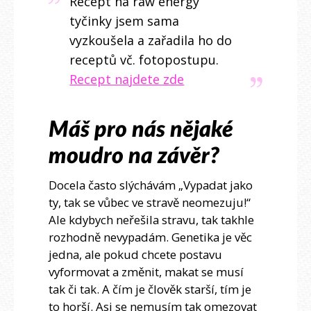
Recept na raw energy
tyčinky jsem sama
vyzkoušela a zařadila ho do
receptů vč. fotopostupu.
Recept najdete zde
Máš pro nás nějaké
moudro na závěr?
Docela často slýchávám „Vypadat jako
ty, tak se vůbec ve stravě neomezuju!“
Ale kdybych neřešila stravu, tak takhle
rozhodně nevypadám. Genetika je věc
jedna, ale pokud chcete postavu
vyformovat a změnit, makat se musí
tak či tak. A čím je člověk starší, tím je
to horší. Asi se nemusím tak omezovat