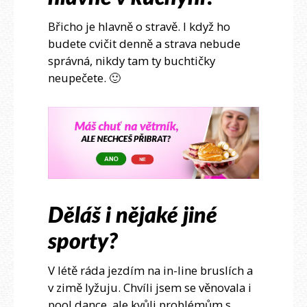
Břicho je hlavně o stravě. I když ho
budete cvičit denně a strava nebude
správná, nikdy tam ty buchtičky
neupečete. 🙂
Děláš i nějaké jiné
sporty?
V létě ráda jezdím na in-line bruslích a
v zimě lyžuju. Chvíli jsem se věnovala i
pool dance, ale kvůli problémům s