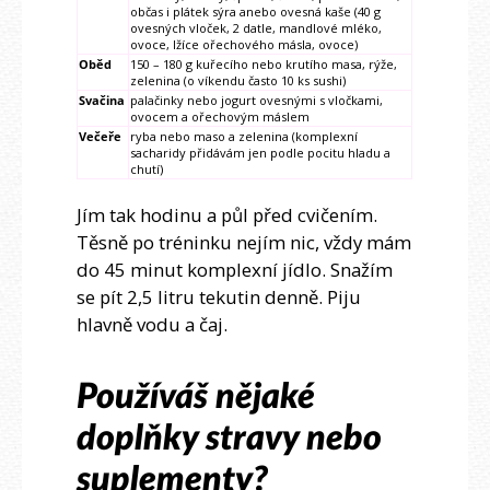
občas i plátek sýra anebo ovesná kaše (40 g
ovesných vloček, 2 datle, mandlové mléko,
ovoce, lžíce ořechového másla, ovoce)
Oběd
150 – 180 g kuřecího nebo krutího masa, rýže,
zelenina (o víkendu často 10 ks sushi)
Svačina
palačinky nebo jogurt ovesnými s vločkami,
ovocem a ořechovým máslem
Večeře
ryba nebo maso a zelenina (komplexní
sacharidy přidávám jen podle pocitu hladu a
chutí)
Jím tak hodinu a půl před cvičením.
Těsně po tréninku nejím nic, vždy mám
do 45 minut komplexní jídlo. Snažím
se pít 2,5 litru tekutin denně. Piju
hlavně vodu a čaj.
Používáš nějaké
doplňky stravy nebo
suplementy?