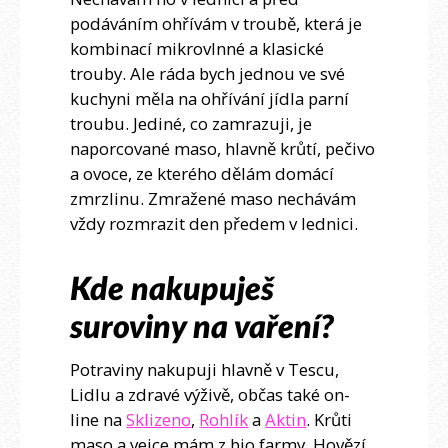
podáváním ohřívám v troubě, která je
kombinací mikrovlnné a klasické
trouby. Ale ráda bych jednou ve své
kuchyni měla na ohřívání jídla parní
troubu. Jediné, co zamrazuji, je
naporcované maso, hlavně krůtí, pečivo
a ovoce, ze kterého dělám domácí
zmrzlinu. Zmražené maso nechávám
vždy rozmrazit den předem v lednici.
Kde nakupuješ
suroviny na vaření?
Potraviny nakupuji hlavně v Tescu,
Lidlu a zdravé výživě, občas také on-
line na
Sklizeno
,
Rohlík
a
Aktin
. Krůti
maso a vejce mám z bio farmy. Hovězí