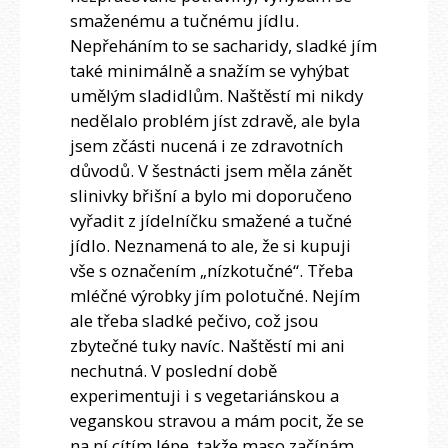
smaženému a tučnému jídlu.
Nepřeháním to se sacharidy, sladké jím
také minimálně a snažím se vyhýbat
umělým sladidlům. Naštěstí mi nikdy
nedělalo problém jíst zdravě, ale byla
jsem zčásti nucená i ze zdravotních
důvodů. V šestnácti jsem měla zánět
slinivky břišní a bylo mi doporučeno
vyřadit z jídelníčku smažené a tučné
jídlo. Neznamená to ale, že si kupuji
vše s označením „nízkotučné“. Třeba
mléčné výrobky jím polotučné. Nejím
ale třeba sladké pečivo, což jsou
zbytečné tuky navíc. Naštěstí mi ani
nechutná. V poslední době
experimentuji i s vegetariánskou a
veganskou stravou a mám pocit, že se
na ní cítím lépe, takže maso začínám