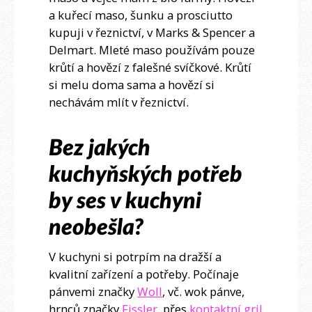
a kuřecí maso, šunku a prosciutto
kupuji v řeznictví, v Marks & Spencer a
Delmart. Mleté maso používám pouze
krůtí a hovězí z falešné svíčkové. Krůtí
si melu doma sama a hovězí si
nechávám mlít v řeznictví.
Bez jakých
kuchyňských potřeb
by ses v kuchyni
neobešla?
V kuchyni si potrpím na dražší a
kvalitní zařízení a potřeby. Počínaje
pánvemi značky
Woll
, vč. wok pánve,
hrnců značky
Fissler
, přes
kontaktní gril