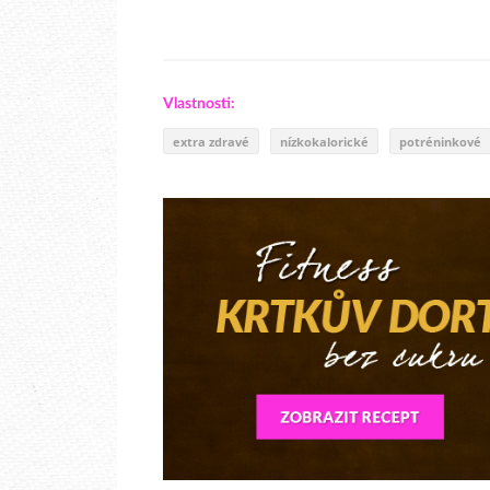
Vlastnosti:
extra zdravé
nízkokalorické
potréninkové