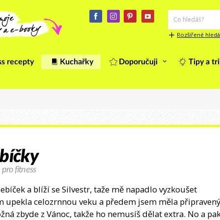
Rozšířené hledá
ss recepty
Kuchařky
Doporučuji
Tipy a tr
ebíčky
 pro fitness
bíček a blíží se Silvestr, taže mě napadlo vyzkoušet
sem upekla celozrnnou veku a předem jsem měla připraven
ožná zbyde z Vánoc, takže ho nemusíš dělat extra. No a pa