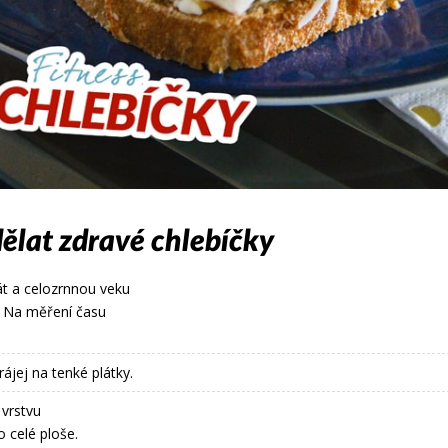
dělat zdravé chlebíčky
át a celozrnnou veku
. Na měření času
ájej na tenké plátky.
 vrstvu
 celé ploše.