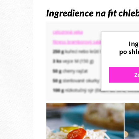
Ingredience na fit chle
celozrnná veka
fitness bramborový salát
(2/3 z uvedené dá
Ing
po shl
250 g
kuřecí nebo krůtí šunka 90% a více (P
3 ks
vejce M (150 g)
50 g
cherry rajčat
Z
50 g
sterilované okurky
100 g
nízkotučný sýr (Eidam do 30%, Mozare