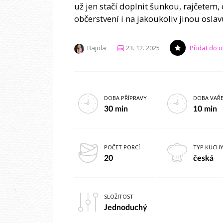
už jen stačí doplnit šunkou, rajčetem,
občerstvení i na jakoukoliv jinou oslav
Bajola
23. 12. 2025
Přidat do 
DOBA PŘÍPRAVY
DOBA VAŘE
30 min
10 min
POČET PORCÍ
TYP KUCH
20
česká
SLOŽITOST
Jednoduchý