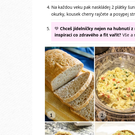
Na každou veku pak naskládej 2 plátky šun
okurky, kousek cherry rajčete a posypej s
💚
Chceš jídelníčky nejen na hubnutí 
inspiraci co zdravého a fit vařit?
Vše a 