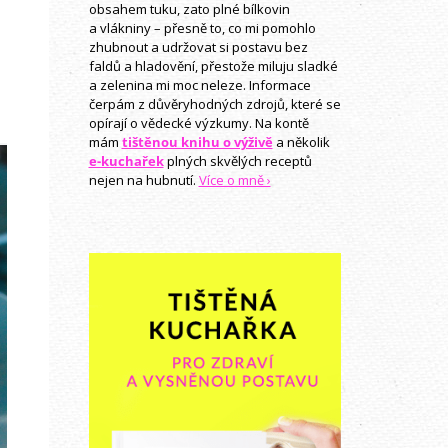
obsahem tuku, zato plné bílkovin
a vlákniny – přesně to, co mi pomohlo
zhubnout a udržovat si postavu bez
faldů a hladovění, přestože miluju sladké
a zelenina mi moc neleze. Informace
čerpám z důvěryhodných zdrojů, které se
opírají o vědecké výzkumy. Na kontě
mám
tištěnou knihu o výživě
a několik
e-kuchařek
plných skvělých receptů
nejen na hubnutí.
Více o mně ›