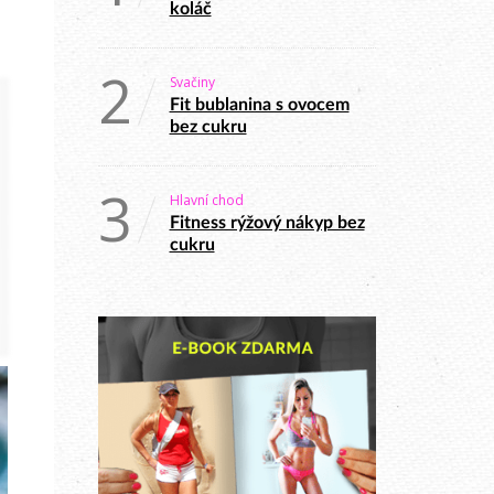
koláč
2
Svačiny
Fit bublanina s ovocem
bez cukru
3
Hlavní chod
Fitness rýžový nákyp bez
cukru