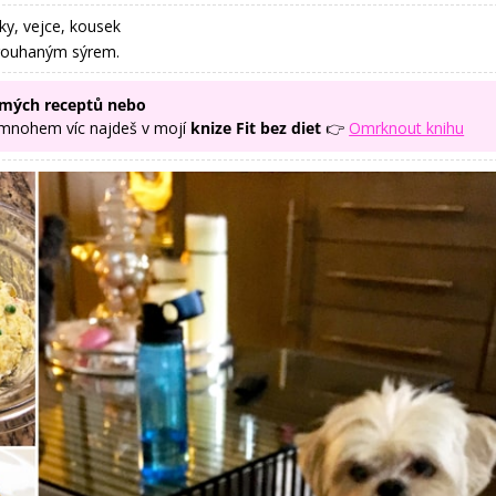
ky, vejce, kousek
trouhaným sýrem.
z mých receptů nebo
mnohem víc najdeš v mojí
knize Fit bez diet
👉
Omrknout knihu