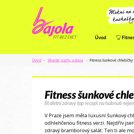
Úvod
Fitne
Úvod
Silvestr, party, oslava
Fitness šunkové chlebíčky
Fitness šunkové chl
fit dietní zdravý top recept na hubnutí nejen
V Praze jsem měla luxusní šunkový chle
odhlehčenou fitness verzi. Nejdřív j
zdravý bramborový salát. Ten ti ale m