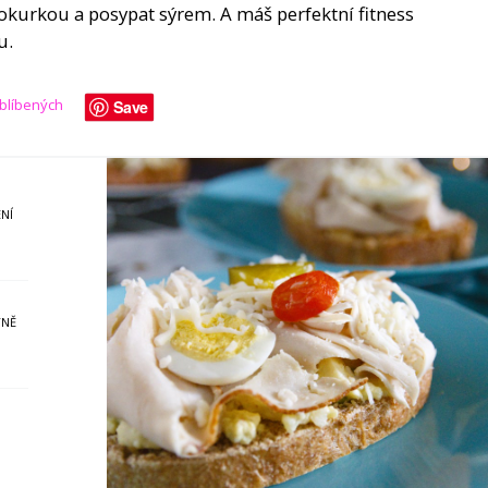
 okurkou a posypat sýrem. A máš perfektní fitness
u.
oblíbených
Save
NÍ
YNĚ