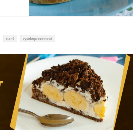
slané
vysokoproteinové