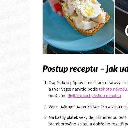
Postup receptu – jak u
Dopředu si připrav fitness bramborový sal
a uvař vejce natvrdo podle
tohoto návodu
používám
digitální kuchyňskou minutku
.
Vejce nakrájej na tenká kolečka a veku nakr
Na každý plátek veky dej přiměřenou tenší
bramborového salátu a dobře ho rozetři po