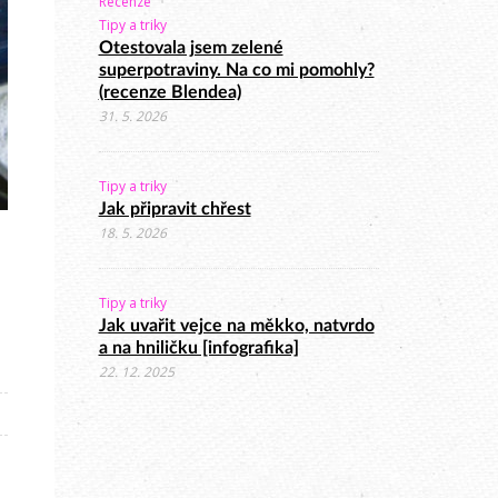
Recenze
Tipy a triky
Otestovala jsem zelené
superpotraviny. Na co mi pomohly?
(recenze Blendea)
31. 5. 2026
Tipy a triky
Jak připravit chřest
18. 5. 2026
Tipy a triky
Jak uvařit vejce na měkko, natvrdo
a na hniličku [infografika]
22. 12. 2025