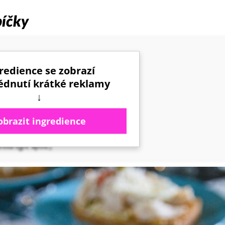
bíčky
vky = 1 000 g)
redience se zobrazí
édnutí krátké reklamy
ikok Lidl)
↓
obrazit ingredience
lla light apod.)