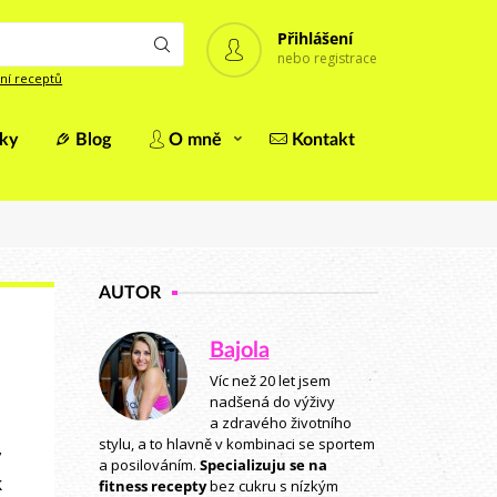
Přihlášení
nebo registrace
ní receptů
iky
Blog
O mně
Kontakt
AUTOR
Bajola
Víc než 20 let jsem
nadšená do výživy
a zdravého životního
stylu, a to hlavně v kombinaci se sportem
ý
a posilováním.
Specializuju se na
k
fitness recepty
bez cukru s nízkým