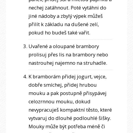
nechej zatáhnout. Poté vytáhni do
jiné nádoby a zbylý výpek můžeš
přilít k základu na dušené zelí,
pokud ho budeš také vařit.
Uvařené a oloupané brambory
prolisuj přes lis na brambory nebo
nastrouhej najemno na struhadle.
K bramborám přidej jogurt, vejce,
dobře smíchej, přidej hrubou
mouku a pak postupně přisypávej
celozrnnou mouku, dokud
nevypracuješ kompaktní těsto, které
vytvaruj do dlouhé podlouhlé šišky.
Mouky může být potřeba méně či