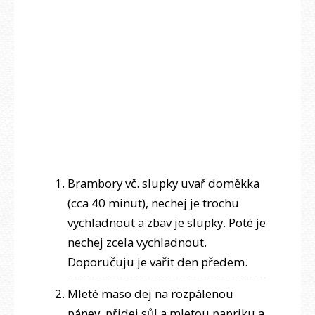
Brambory vč. slupky uvař doměkka
(cca 40 minut), nechej je trochu
vychladnout a zbav je slupky. Poté je
nechej zcela vychladnout.
Doporučuju je vařit den předem.
Mleté maso dej na rozpálenou
pánev, přidej sůl a mletou papriku a