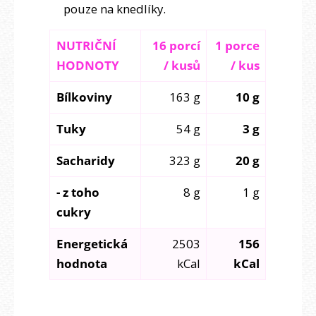
pouze na knedlíky.
NUTRIČNÍ
16 porcí
1 porce
HODNOTY
/ kusů
/ kus
Bílkoviny
163 g
10 g
Tuky
54 g
3 g
Sacharidy
323 g
20 g
- z toho
8 g
1 g
cukry
Energetická
2503
156
hodnota
kCal
kCal