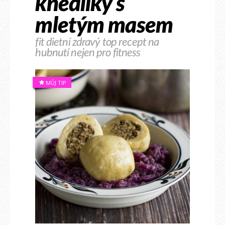
knedlíky s
mletým masem
fit dietní zdravý top recept na
hubnutí nejen pro fitness
MŮJ TIP