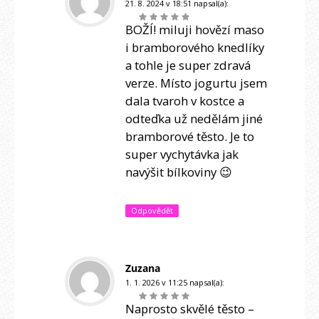
21. 8. 2024 v 18:51
napsal(a):
BOŽÍ! miluji hovězí maso
i bramborového knedlíky
a tohle je super zdravá
verze. Místo jogurtu jsem
dala tvaroh v kostce a
odteďka už nedělám jiné
bramborové těsto. Je to
super vychytávka jak
navýšit bílkoviny 😉
Odpovědět
Zuzana
1. 1. 2026 v 11:25
napsal(a):
Naprosto skvělé těsto –