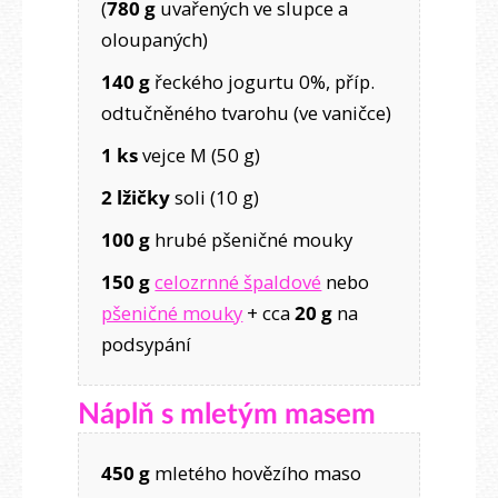
(
780 g
uvařených ve slupce a
oloupaných)
140 g
řeckého jogurtu 0%, příp.
odtučněného tvarohu (ve vaničce)
1 ks
vejce M (50 g)
2 lžičky
soli (10 g)
100 g
hrubé pšeničné mouky
150 g
celozrnné špaldové
nebo
pšeničné mouky
+ cca
20 g
na
podsypání
Náplň s mletým masem
450 g
mletého hovězího maso