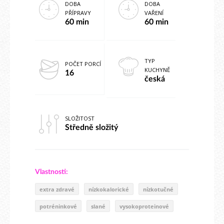
DOBA
DOBA
PŘÍPRAVY
VAŘENÍ
60 min
60 min
TYP
POČET PORCÍ
KUCHYNĚ
16
česká
SLOŽITOST
Středně složitý
Vlastnosti:
extra zdravé
nízkokalorické
nízkotučné
potréninkové
slané
vysokoproteinové