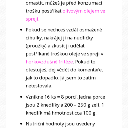
omastit, můžeš je před konzumací
trošku postříkat
olivovým olejem ve
spreji
.
Pokud se nechceš vzdát osmažené
cibulky, nakrájej ji na nudličky
(proužky) a zkusit ji udělat
postříkané troškou oleje ve spreji v
horkovzdušné fritéze
. Pokud to
otestuješ, dej vědět do komentáře,
jak to dopadlo. Já jsem to zatím
netestovala.
Vznikne 16 ks = 8 porcí. Jedna porce
jsou 2 knedlíky a 200 – 250 g zelí. 1
knedlík má hmotnost cca 100 g.
Nutriční hodnoty jsou uvedeny