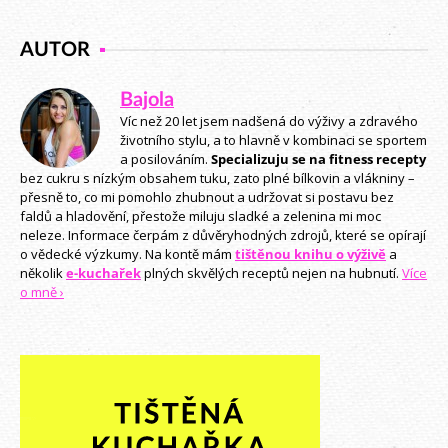
AUTOR
Bajola
Víc než 20 let jsem nadšená do výživy a zdravého
životního stylu, a to hlavně v kombinaci se sportem
a posilováním.
Specializuju se na fitness recepty
bez cukru s nízkým obsahem tuku, zato plné bílkovin a vlákniny –
přesně to, co mi pomohlo zhubnout a udržovat si postavu bez
faldů a hladovění, přestože miluju sladké a zelenina mi moc
neleze. Informace čerpám z důvěryhodných zdrojů, které se opírají
o vědecké výzkumy. Na kontě mám
tištěnou knihu o výživě
a
několik
e-kuchařek
plných skvělých receptů nejen na hubnutí.
Více
o mně ›