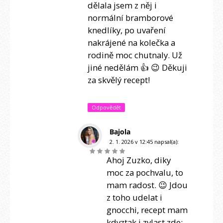
dělala jsem z něj i
normální bramborové
knedlíky, po uvaření
nakrájené na kolečka a
rodině moc chutnaly. Už
jiné nedělám 👍 😉 Děkuji
za skvělý recept!
Odpovědět
Bajola
2. 1. 2026 v 12:45
napsal(a):
Ahoj Zuzko, diky
moc za pochvalu, to
mam radost. 😉 Jdou
z toho udelat i
gnocchi, recept mam
kdyztak i zvlast zde: