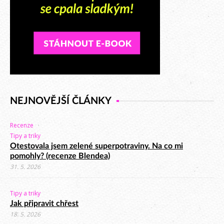
NEJNOVĚJŠÍ ČLÁNKY
Recenze
Tipy a triky
Otestovala jsem zelené superpotraviny. Na co mi
pomohly? (recenze Blendea)
31. 5. 2026
Tipy a triky
Jak připravit chřest
18. 5. 2026