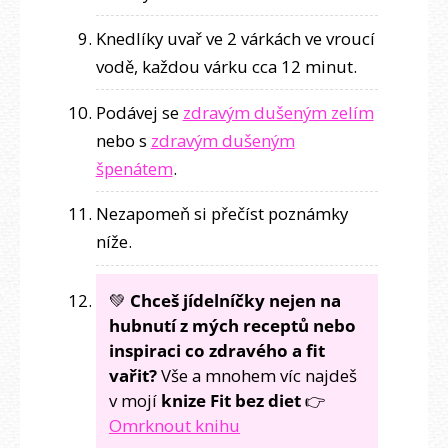
Knedlíky uvař ve 2 várkách ve vroucí
vodě, každou várku cca 12 minut.
Podávej se
zdravým dušeným zelím
nebo s
zdravým dušeným
špenátem
.
Nezapomeň si přečíst poznámky
níže.
💚
Chceš jídelníčky nejen na
hubnutí z mých receptů nebo
inspiraci co zdravého a fit
vařit?
Vše a mnohem víc najdeš
v mojí
knize Fit bez diet
👉
Omrknout knihu