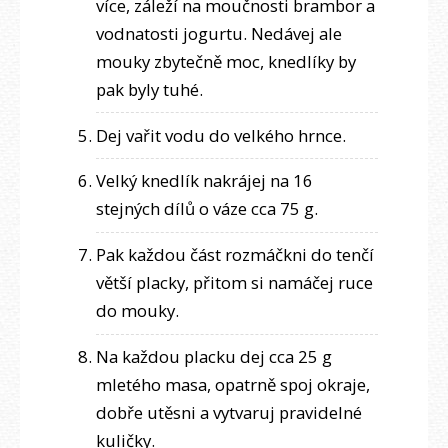
více, záleží na moučnosti brambor a
vodnatosti jogurtu. Nedávej ale
mouky zbytečně moc, knedlíky by
pak byly tuhé.
Dej vařit vodu do velkého hrnce.
Velký knedlík nakrájej na 16
stejných dílů o váze cca 75 g.
Pak každou část rozmáčkni do tenčí
větší placky, přitom si namáčej ruce
do mouky.
Na každou placku dej cca 25 g
mletého masa, opatrně spoj okraje,
dobře utěsni a vytvaruj pravidelné
kuličky.