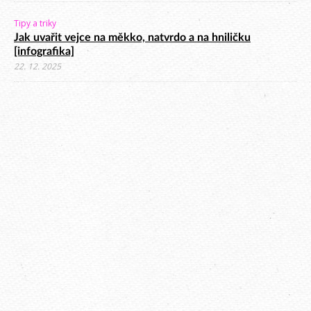
Tipy a triky
Jak uvařit vejce na měkko, natvrdo a na hniličku
[infografika]
22. 12. 2025