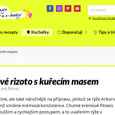
Rozšířené hledá
ss recepty
Kuchařky
Doporučuji
Tipy a tr
uřecím masem
ové rizoto s kuřecím masem
 pro fitness
hutné, ale také náročnější na přípravu, jelikož se rýže Arbori
ímž vznikne krémová konzistence. Chutné krémové fitness
dušším a rychlejším postupem, a to uvařením rýže v