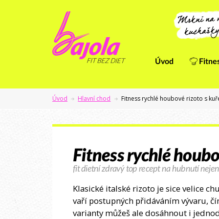
Úvod
Fitne
Úvod
Hlavní chod
Fitness rychlé houbové rizoto s k
Fitness rychlé houb
fit dietní zdravý top recept na hubnutí nejen
Klasické italské rizoto je sice velice c
vaří postupných přidáváním vývaru, č
varianty můžeš ale dosáhnout i jedno