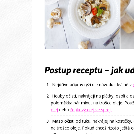
Postup receptu – jak ud
Nejdříve připrav rýži dle návodu ideálně v
Houby očisti, nakrájeji na plátky, osoli a 
poloměkka pár minut na trošce oleje. Po
olej
nebo
řepkový olej ve spreji
.
Maso očisti od tuku, nakrájej na kostičky,
na trošce oleje. Pokud chceš rizoto ještě o