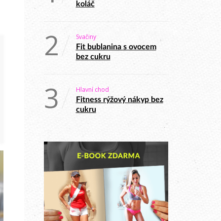
koláč
2
Svačiny
Fit bublanina s ovocem
bez cukru
3
Hlavní chod
Fitness rýžový nákyp bez
cukru