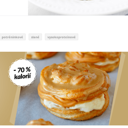
potréninkové
slané
vysokoproteinové