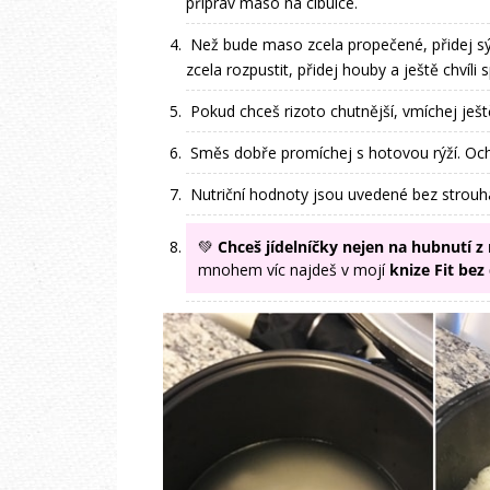
připrav maso na cibulce.
Než bude maso zcela propečené, přidej sý
zcela rozpustit, přidej houby a ještě chvíli
Pokud chceš rizoto chutnější, vmíchej ješt
Směs dobře promíchej s hotovou rýží. Ochu
Nutriční hodnoty jsou uvedené bez strouh
💚
Chceš jídelníčky nejen na hubnutí z 
mnohem víc najdeš v mojí
knize Fit bez 