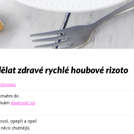
ělat zdravé rychlé houbové rizoto
rýžovaru
.
osmahni do
užívám
dávkovač na
 osol, opepři a opeč
 něco chutnější,