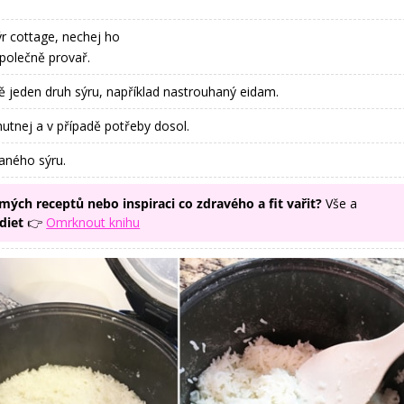
r cottage, nechej ho
 společně provař.
ě jeden druh sýru, například nastrouhaný eidam.
tnej a v případě potřeby dosol.
aného sýru.
mých receptů nebo inspiraci co zdravého a fit vařit?
Vše a
diet
👉
Omrknout knihu