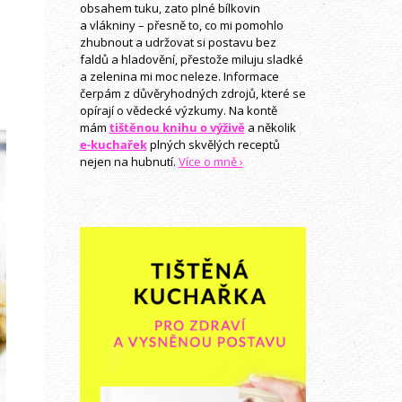
obsahem tuku, zato plné bílkovin
a vlákniny – přesně to, co mi pomohlo
zhubnout a udržovat si postavu bez
faldů a hladovění, přestože miluju sladké
a zelenina mi moc neleze. Informace
čerpám z důvěryhodných zdrojů, které se
opírají o vědecké výzkumy. Na kontě
mám
tištěnou knihu o výživě
a několik
e-kuchařek
plných skvělých receptů
nejen na hubnutí.
Více o mně ›