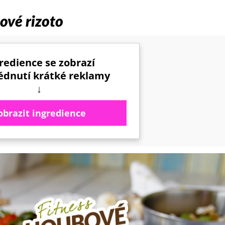
ové rizoto
redience se zobrazí
ů
édnutí krátké reklamy
↓
obrazit ingredience