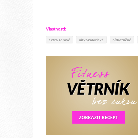
Vlastnosti:
extra zdravé
nízkokalorické
nízkotučné