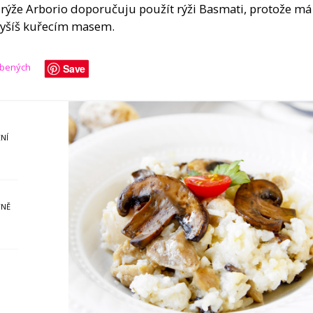
 rýže Arborio doporučuju použít rýži Basmati, protože má
avyšíš kuřecím masem.
líbených
Save
NÍ
YNĚ