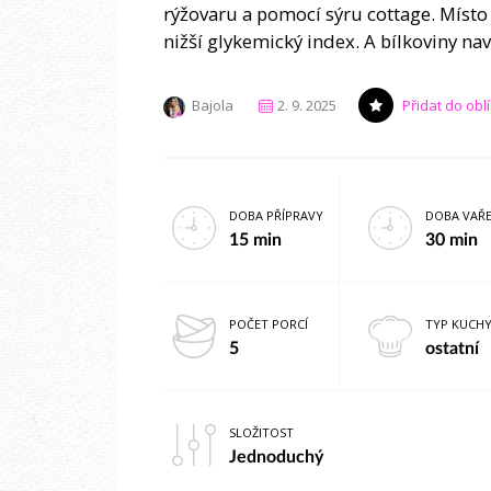
rýžovaru a pomocí sýru cottage. Místo
nižší glykemický index. A bílkoviny n
Bajola
2. 9. 2025
Přidat do ob
DOBA PŘÍPRAVY
DOBA VAŘE
15 min
30 min
POČET PORCÍ
TYP KUCH
5
ostatní
SLOŽITOST
Jednoduchý