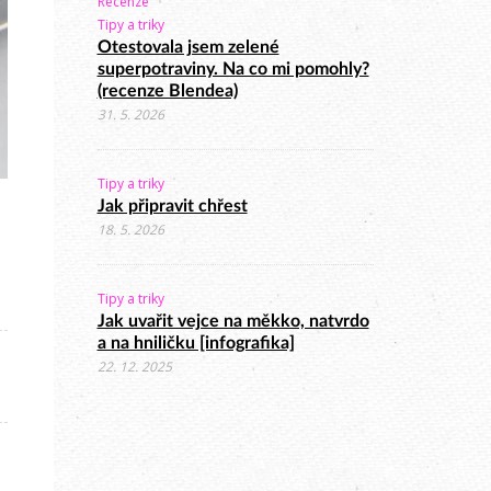
Recenze
Tipy a triky
Otestovala jsem zelené
superpotraviny. Na co mi pomohly?
(recenze Blendea)
31. 5. 2026
Tipy a triky
Jak připravit chřest
18. 5. 2026
Tipy a triky
Jak uvařit vejce na měkko, natvrdo
a na hniličku [infografika]
22. 12. 2025