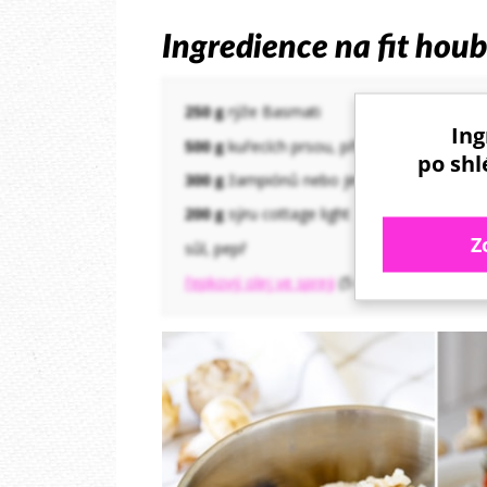
Ingredience na fit houb
250 g
rýže Basmati
Ing
500 g
kuřecích prsou, příp. stehenních řízk
po shl
300 g
žampiónů nebo jiných hub
200 g
sýru cottage light
Z
sůl, pepř
řepkový olej ve spreji
(5 ml)