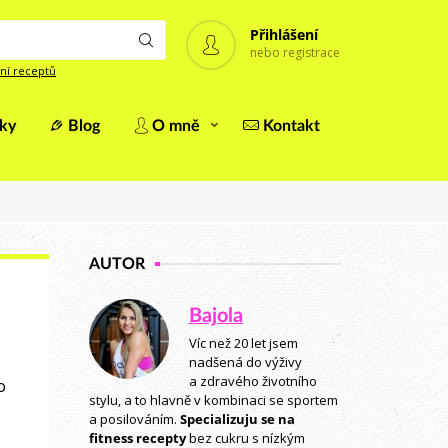
Přihlášení
nebo registrace
ní receptů
iky
Blog
O mně
Kontakt
AUTOR
Bajola
Víc než 20 let jsem
nadšená do výživy
a zdravého životního
o
stylu, a to hlavně v kombinaci se sportem
a posilováním.
Specializuju se na
fitness recepty
bez cukru s nízkým