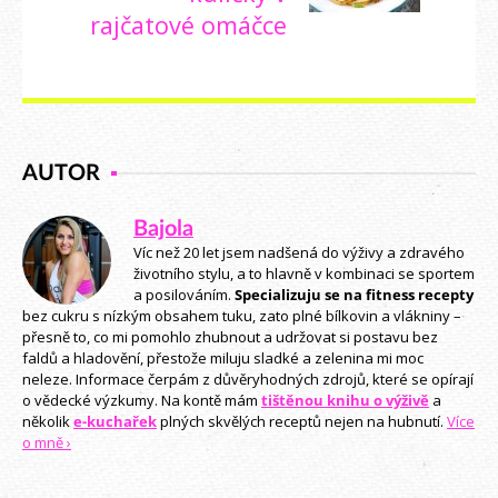
rajčatové omáčce
AUTOR
Bajola
Víc než 20 let jsem nadšená do výživy a zdravého
životního stylu, a to hlavně v kombinaci se sportem
a posilováním.
Specializuju se na fitness recepty
bez cukru s nízkým obsahem tuku, zato plné bílkovin a vlákniny –
přesně to, co mi pomohlo zhubnout a udržovat si postavu bez
faldů a hladovění, přestože miluju sladké a zelenina mi moc
neleze. Informace čerpám z důvěryhodných zdrojů, které se opírají
o vědecké výzkumy. Na kontě mám
tištěnou knihu o výživě
a
několik
e-kuchařek
plných skvělých receptů nejen na hubnutí.
Více
o mně ›