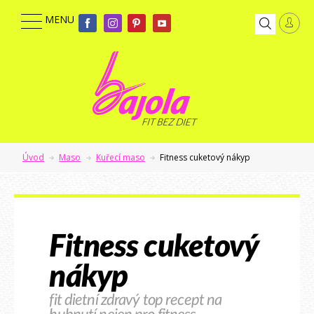
Úvod
Maso
Kuřecí maso
Fitness cuketový nákyp
Fitness cuketový
nákyp
fit dietní zdravý top recept na