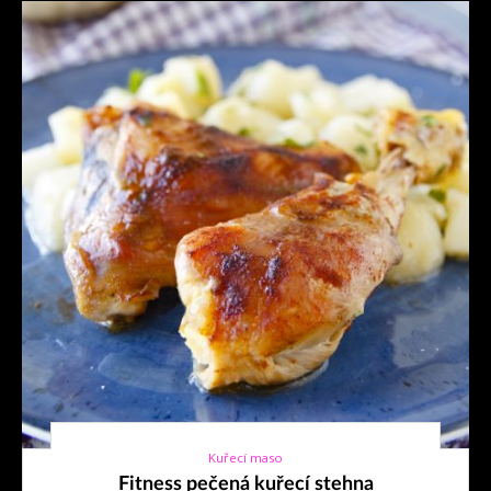
Kuřecí maso
28. 3. 2019
Fitness pečená kuřecí stehna