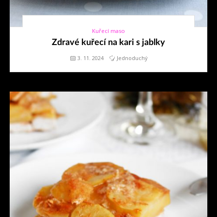
Kuřecí maso
3. 11. 2024
Zdravé kuřecí na kari s jablky
3. 11. 2024
Jednoduchý