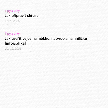
Tipy a triky
Jak připravit chřest
18. 5. 2026
Tipy a triky
Jak uvařit vejce na měkko, natvrdo a na hniličku
[infografika]
22. 12. 2025