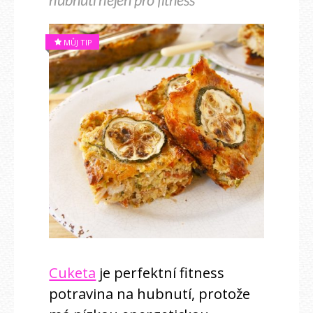
hubnutí nejen pro fitness
MŮJ TIP
Cuketa
je perfektní fitness
potravina na hubnutí, protože