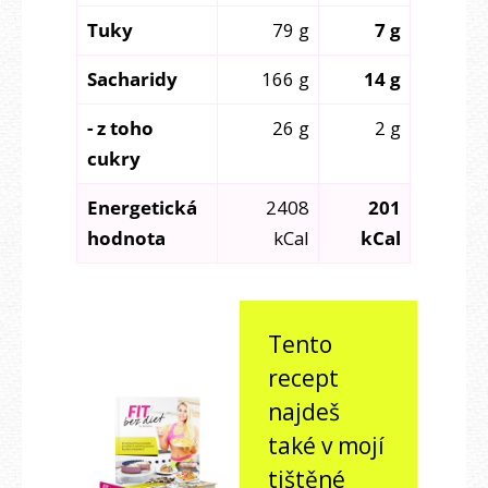
Tuky
79 g
7 g
Sacharidy
166 g
14 g
- z toho
26 g
2 g
cukry
Energetická
2408
201
hodnota
kCal
kCal
Tento
recept
najdeš
také v mojí
tištěné