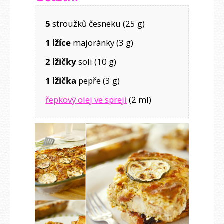
5
stroužků česneku (25 g)
1 lžíce
majoránky (3 g)
2 lžičky
soli (10 g)
1 lžička
pepře (3 g)
řepkový olej ve spreji
(2 ml)