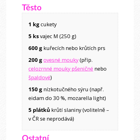
Těsto
1 kg
cukety
5 ks
vajec M (250 g)
600 g
kuřecích nebo krůtích prs
200 g
ovesné mouky
(příp.
celozrnné mouky pšeničné
nebo
špaldové
)
150 g
nízkotučného sýru (např.
eidam do 30 %, mozarella light)
5 plátků
krůtí slaniny (volitelně –
v ČR se neprodává)
Ostatní