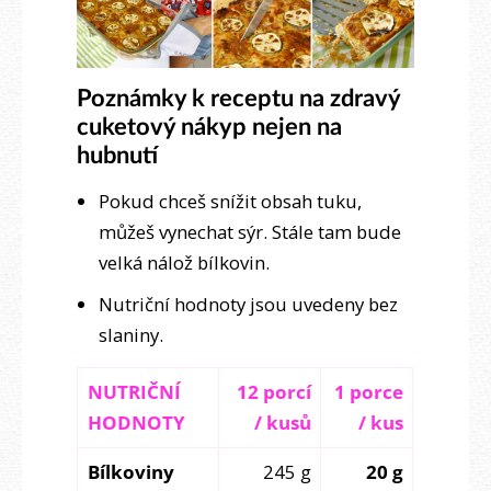
Poznámky k receptu na zdravý
cuketový nákyp nejen na
hubnutí
Pokud chceš snížit obsah tuku,
můžeš vynechat sýr. Stále tam bude
velká nálož bílkovin.
Nutriční hodnoty jsou uvedeny bez
slaniny.
NUTRIČNÍ
12 porcí
1 porce
HODNOTY
/ kusů
/ kus
Bílkoviny
245 g
20 g