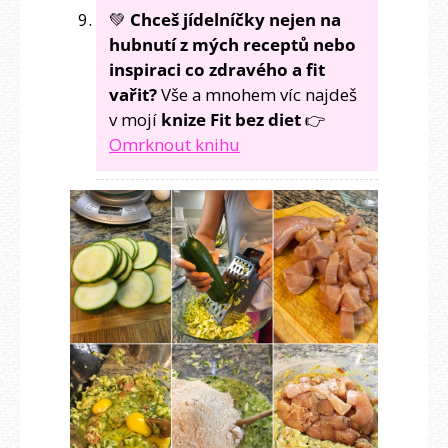
💚
Chceš jídelníčky nejen na
hubnutí z mých receptů nebo
inspiraci co zdravého a fit
vařit?
Vše a mnohem víc najdeš
v mojí
knize Fit bez diet
👉
Omrknout knihu