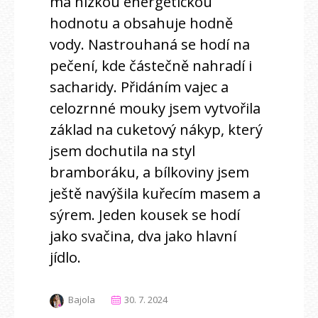
má nízkou energetickou
hodnotu a obsahuje hodně
vody. Nastrouhaná se hodí na
pečení, kde částečně nahradí i
sacharidy. Přidáním vajec a
celozrnné mouky jsem vytvořila
základ na cuketový nákyp, který
jsem dochutila na styl
bramboráku, a bílkoviny jsem
ještě navýšila kuřecím masem a
sýrem. Jeden kousek se hodí
jako svačina, dva jako hlavní
jídlo.
Bajola
30. 7. 2024