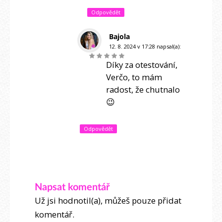
Odpovědět
Bajola
12. 8. 2024 v 17:28
napsal(a):
Díky za otestování,
Verčo, to mám
radost, že chutnalo
😉
Odpovědět
Napsat komentář
Už jsi hodnotil(a), můžeš pouze přidat
komentář.