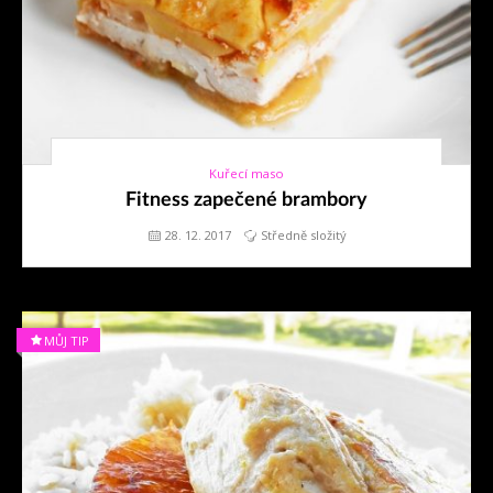
Kuřecí maso
28. 12. 2017
Fitness zapečené brambory
28. 12. 2017
Středně složitý
MŮJ TIP