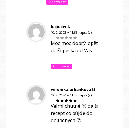
Odpovědět
hajnaiveta
10. 2. 2023 v 11:58
napsal(a):
Moc moc dobrý, opět
další pecka od Vás.
Odpovědět
veronika.urbankova15
12. 8. 2024 v 11:22
napsal(a):
Velmi chutné 🙂 další
recept co půjde do
oblíbených 🙂