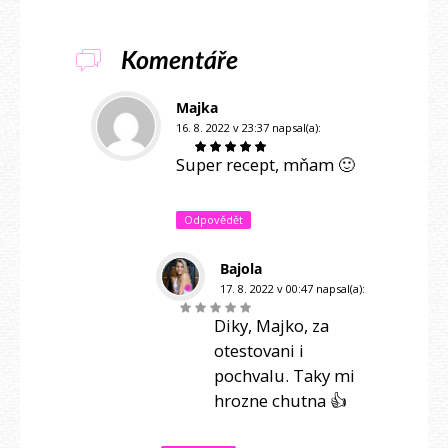
Komentáře
Majka
16. 8. 2022 v 23:37
napsal(a):
Super recept, mňam 🙂
Odpovědět
Bajola
17. 8. 2022 v 00:47
napsal(a):
Diky, Majko, za
otestovani i
pochvalu. Taky mi
hrozne chutna 👍