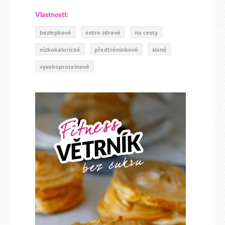
Vlastnosti:
bezlepkové
extra zdravé
na cesty
nízkokalorické
předtréninkové
slané
vysokoproteinové