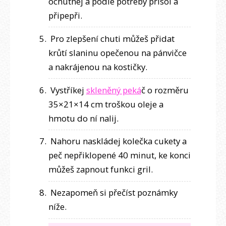
ochutnej a podle potřeby přisol a
připepři.
Pro zlepšení chuti můžeš přidat
krůtí slaninu opečenou na pánvičce
a nakrájenou na kostičky.
Vystříkej
skleněný peká
č o rozměru
35×21×14 cm troškou oleje a
hmotu do ní nalij.
Nahoru naskládej kolečka cukety a
peč nepřiklopené 40 minut, ke konci
můžeš zapnout funkci gril.
Nezapomeň si přečíst poznámky
níže.