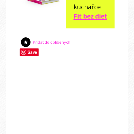
kuchařce
Fit bez diet
Přidat do oblíbených
Save