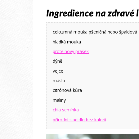
Ingredience na zdravé l
celozrnná mouka pšeničná nebo špaldová
hladká mouka
proteinový prášek
dýně
vejce
máslo
citrónová kůra
maliny
chia semínka
přírodní sladidlo bez kalorií