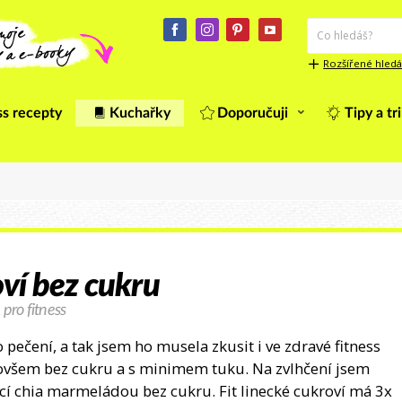
Rozšířené hledá
ss recepty
Kuchařky
Doporučuji
Tipy a tr
oví bez cukru
 pro fitness
pečení, a tak jsem ho musela zkusit i ve zdravé fitness
 ovšem bez cukru a s minimem tuku. Na zvlhčení jsem
cí chia marmeládou bez cukru. Fit linecké cukroví má 3x