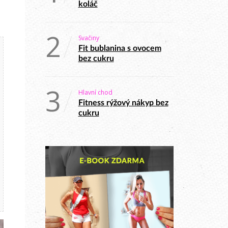
koláč
2
Svačiny
Fit bublanina s ovocem
bez cukru
3
Hlavní chod
Fitness rýžový nákyp bez
cukru