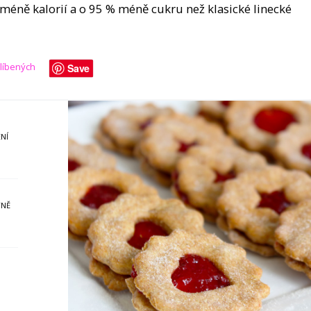
nu méně kalorií a o 95 % méně cukru než klasické linecké
blíbených
Save
NÍ
YNĚ