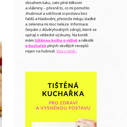
obsahem tuku, zato plné bílkovin
a vlákniny – přesně to, co mi pomohlo
zhubnout a udržovat si postavu bez
faldů a hladovění, přestože miluju sladké
a zelenina mi moc neleze. Informace
čerpám z důvěryhodných zdrojů, které se
opírají o vědecké výzkumy. Na kontě
mám
tištěnou knihu o výživě
a několik
e-kuchařek
plných skvělých receptů
nejen na hubnutí.
Více o mně ›