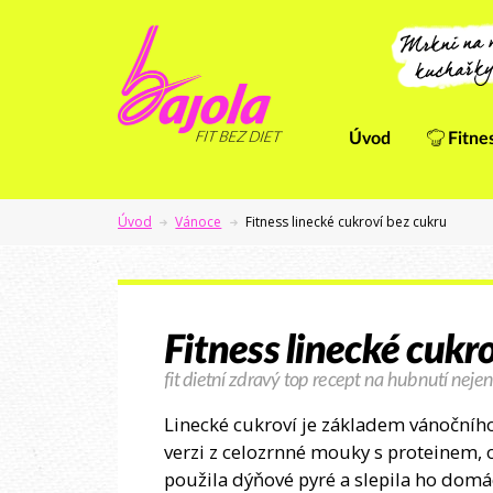
Úvod
Fitne
Úvod
Vánoce
Fitness linecké cukroví bez cukru
Fitness linecké cukr
fit dietní zdravý top recept na hubnutí nejen
Linecké cukroví je základem vánočního 
verzi z celozrnné mouky s proteinem,
použila dýňové pyré a slepila ho domá