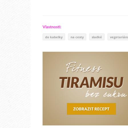
Vlastnosti:
do kabelky
na cesty
sladké
vegetarián