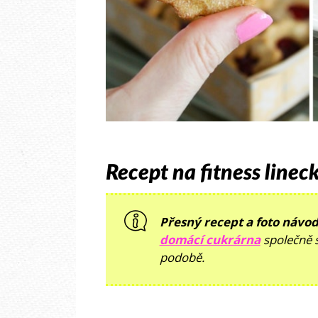
Recept na fitness linec
Přesný recept a foto návo
domácí cukrárna
společně s
podobě.