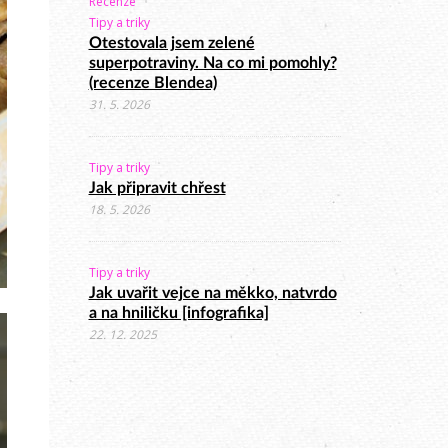
Recenze
Tipy a triky
Otestovala jsem zelené
superpotraviny. Na co mi pomohly?
(recenze Blendea)
31. 5. 2026
Tipy a triky
Jak připravit chřest
18. 5. 2026
Tipy a triky
Jak uvařit vejce na měkko, natvrdo
a na hniličku [infografika]
22. 12. 2025