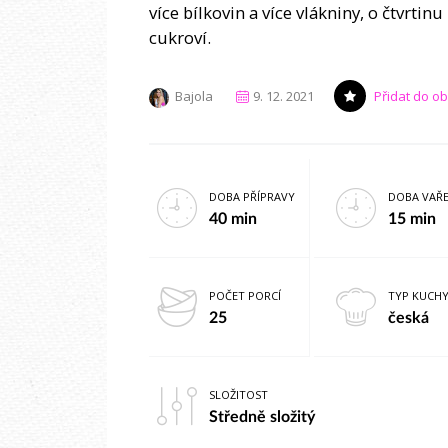
více bílkovin a více vlákniny, o čtvrti
cukroví.
Bajola
9. 12. 2021
Přidat do o
DOBA PŘÍPRAVY
DOBA VAŘE
40 min
15 min
POČET PORCÍ
TYP KUCH
25
česká
SLOŽITOST
Středně složitý