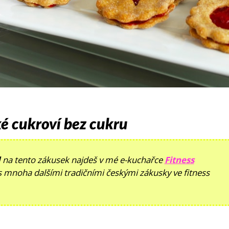
ké cukroví bez cukru
d
na tento zákusek najdeš v mé e-kuchařce
Fitness
 mnoha dalšími tradičními českými zákusky ve fitness