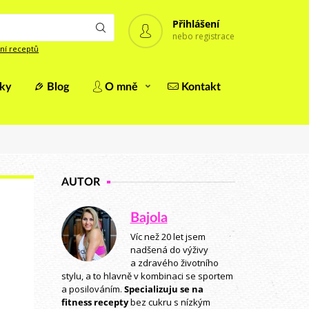
Přihlášení
nebo registrace
ní receptů
iky
Blog
O mně
Kontakt
AUTOR
Bajola
Víc než 20 let jsem
nadšená do výživy
a zdravého životního
stylu, a to hlavně v kombinaci se sportem
a posilováním.
Specializuju se na
fitness recepty
bez cukru s nízkým