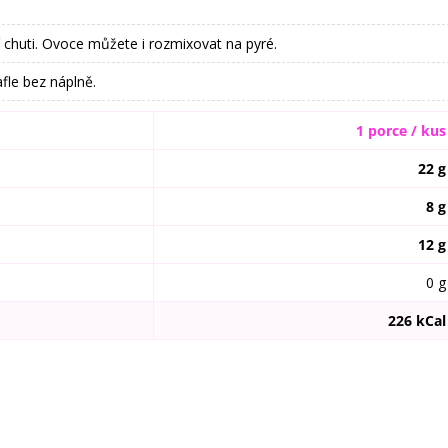
í chuti. Ovoce můžete i rozmixovat na pyré.
fle bez náplně.
1 porce / kus
22 g
8 g
12 g
0 g
226 kCal