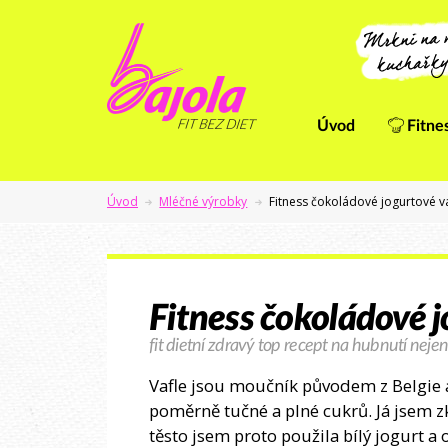
Úvod
Fitne
Úvod
Mléčné výrobky
Fitness čokoládové jogurtové v
Fitness čokoládové j
fit dietní zdravý top recept na hubnutí nejen
Vafle jsou moučník původem z Belgie a 
poměrně tučné a plné cukrů. Já jsem zk
těsto jsem proto použila bílý jogurt 