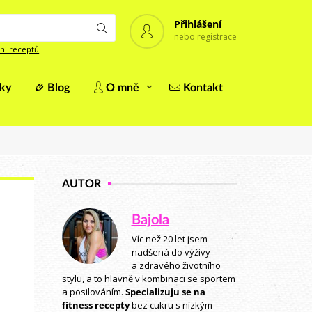
Přihlášení
nebo registrace
ní receptů
iky
Blog
O mně
Kontakt
AUTOR
Bajola
Víc než 20 let jsem
nadšená do výživy
a zdravého životního
stylu, a to hlavně v kombinaci se sportem
a posilováním.
Specializuju se na
fitness recepty
bez cukru s nízkým