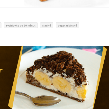
rychlovky do 30 minut
sladké
vegetariánské