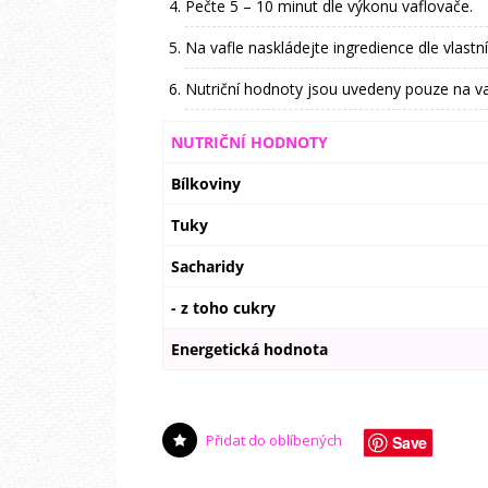
Pečte 5 – 10 minut dle výkonu vaflovače.
Na vafle naskládejte ingredience dle vlastn
Nutriční hodnoty jsou uvedeny pouze na va
NUTRIČNÍ HODNOTY
Bílkoviny
Tuky
Sacharidy
- z toho cukry
Energetická hodnota
Přidat do oblíbených
Save