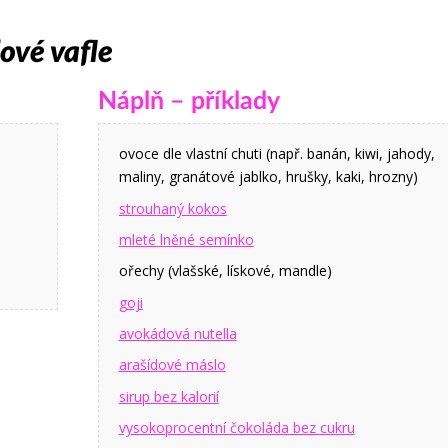
ové vafle
Náplň – příklady
ovoce dle vlastní chuti (např. banán, kiwi, jahody,
maliny, granátové jablko, hrušky, kaki, hrozny)
strouhaný kokos
mleté lněné semínko
ořechy (vlašské, lískové, mandle)
goji
avokádová nutella
arašídové máslo
sirup bez kalorií
vysokoprocentní čokoláda bez cukru