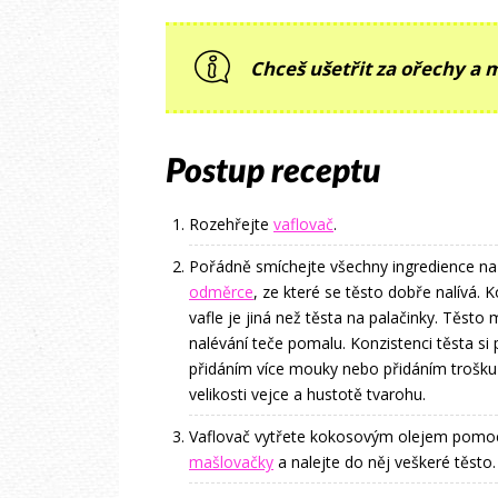
Chceš ušetřit za ořechy a
Postup receptu
Rozehřejte
vaflovač
.
Pořádně smíchejte všechny ingredience na
odměrce
, ze které se těsto dobře nalívá. 
vafle je jiná než těsta na palačinky. Těsto m
nalévání teče pomalu. Konzistenci těsta si 
přidáním více mouky nebo přidáním trošku v
velikosti vejce a hustotě tvarohu.
Vaflovač vytřete kokosovým olejem pomo
mašlovačky
a nalejte do něj veškeré těsto.