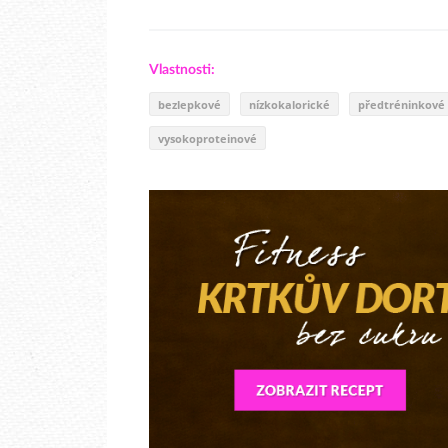
Vlastnosti:
bezlepkové
nízkokalorické
předtréninkové
vysokoproteinové