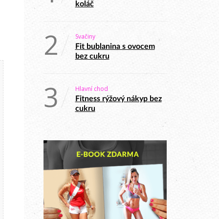
koláč
2
Svačiny
Fit bublanina s ovocem
bez cukru
3
Hlavní chod
Fitness rýžový nákyp bez
cukru