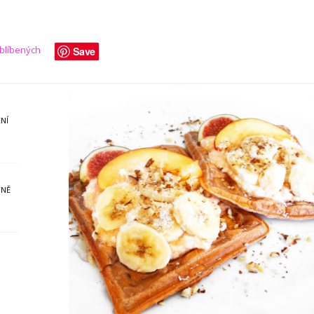
oblíbených
Save
NÍ
YNĚ