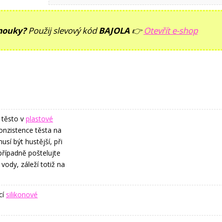
 mouky?
Použij slevový kód
BAJOLA
👉
Otevřít e-shop
 těsto v
plastové
Konzistence těsta na
usí být hustější, při
případně poštelujte
ody, záleží totiž na
cí
silikonové