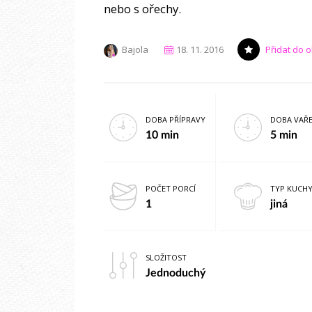
nebo s ořechy.
Bajola
18. 11. 2016
Přidat do 
DOBA PŘÍPRAVY
DOBA VAŘE
10 min
5 min
POČET PORCÍ
TYP KUCH
1
jiná
SLOŽITOST
Jednoduchý