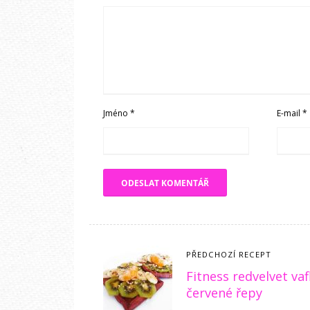
Jméno
*
E-mail
*
PŘEDCHOZÍ RECEPT
Fitness redvelvet vaf
červené řepy