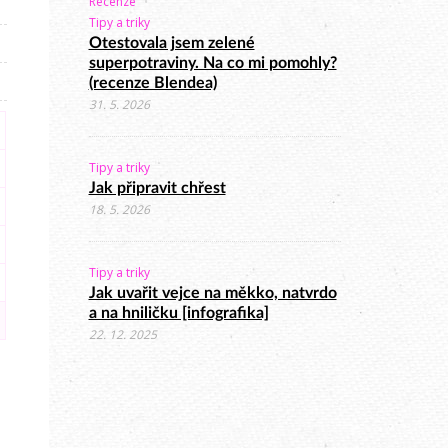
Recenze
Tipy a triky
Otestovala jsem zelené
superpotraviny. Na co mi pomohly?
(recenze Blendea)
31. 5. 2026
Tipy a triky
Jak připravit chřest
18. 5. 2026
Tipy a triky
Jak uvařit vejce na měkko, natvrdo
a na hniličku [infografika]
22. 12. 2025