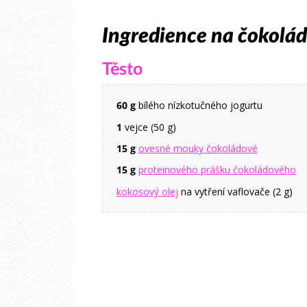
Ingredience na čokolád
Těsto
60 g
bílého nízkotučného jogurtu
1
vejce (50 g)
15 g
ovesné mouky čokoládové
15 g
proteinového prášku čokoládového
kokosový olej
na vytření vaflovače (2 g)