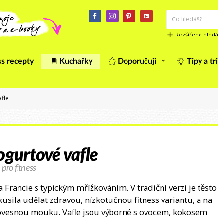
Rozšířené hledá
ss recepty
Kuchařky
Doporučuji
Tipy a tr
afle
ogurtové vafle
 pro fitness
Francie s typickým mřížkováním. V tradiční verzi je těsto
usila udělat zdravou, nízkotučnou fitness variantu, a na
a ovesnou mouku. Vafle jsou výborné s ovocem, kokosem