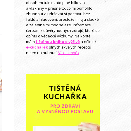
obsahem tuku, zato plné bílkovin
a vlákniny – přesně to, co mi pomohlo
zhubnout a udržovat si postavu bez
faldů a hladovění, přestože miluju sladké
a zelenina mi moc neleze. Informace
čerpám z důvěryhodných zdrojů, které se
opírají o vědecké výzkumy. Na kontě
mám
tištěnou knihu o výživě
a několik
e-kuchařek
plných skvělých receptů
nejen na hubnutí.
Více o mně ›