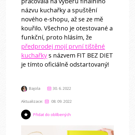
pracovala na výběru finálního
názvu kuchařky a spuštění
nového e-shopu, až se ze mě
kouřilo. Všechno je otestované a
funkční, proto hlásím, že
předprodej mojí první tištěné
kuchařky
s názvem FIT BEZ DIET
je tímto oficiálně odstartovaný!
Bajola
30. 6. 2022
Aktualizace:
08. 09. 2022
Přidat do oblíbených