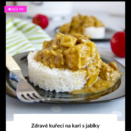
MŮJ TIP
3. 11. 2024
Zdravé kuřecí na kari s jablky