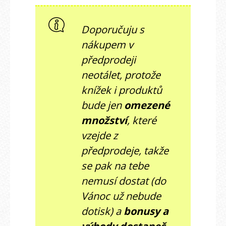
Doporučuju s
nákupem v
předprodeji
neotálet, protože
knížek i produktů
bude jen
omezené
množství
, které
vzejde z
předprodeje, takže
se pak na tebe
nemusí dostat (do
Vánoc už nebude
dotisk) a
bonusy a
výhody dostaneš