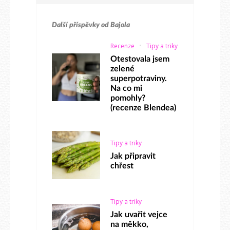
Další příspěvky od
Bajola
Recenze
Tipy a triky
Otestovala jsem
zelené
superpotraviny.
Na co mi
pomohly?
(recenze Blendea)
Tipy a triky
Jak připravit
chřest
Tipy a triky
Jak uvařit vejce
na měkko,