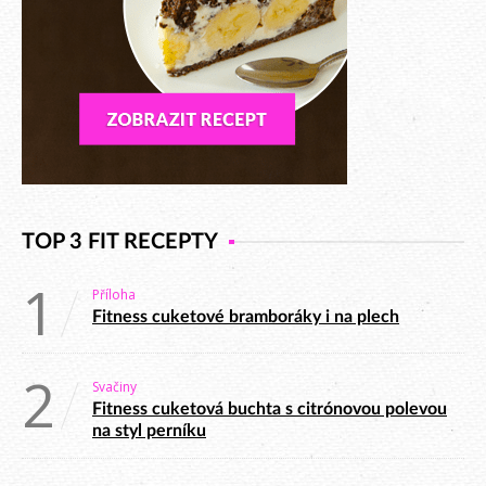
TOP 3 FIT RECEPTY
1
Příloha
Fitness cuketové bramboráky i na plech
2
Svačiny
Fitness cuketová buchta s citrónovou polevou
na styl perníku