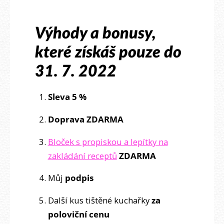
Výhody a bonusy,
které získáš pouze do
31. 7. 2022
Sleva 5 %
Doprava ZDARMA
Bloček s propiskou a lepítky na
zakládání receptů
ZDARMA
Můj
podpis
Další kus tištěné kuchařky
za
poloviční cenu