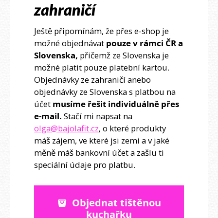
zahraničí
Ještě připomínám, že přes e-shop je
možné objednávat
pouze v rámci ČR a
Slovenska,
přičemž ze Slovenska je
možné platit pouze platební kartou.
Objednávky ze zahraničí anebo
objednávky ze Slovenska s platbou na
účet
musíme řešit individuálně přes
e-mail.
Stačí mi napsat na
olga@bajolafit.cz
, o které produkty
máš zájem, ve které jsi zemi a v jaké
měně máš bankovní účet a zašlu ti
speciální údaje pro platbu.
Objednat tištěnou
kuchařku