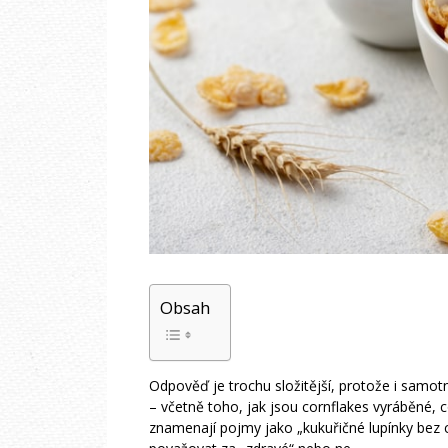
Obsah
Odpověď je trochu složitější, protože i samot
– včetně toho, jak jsou cornflakes vyráběné, co
znamenají pojmy jako „kukuřičné lupínky bez cuk