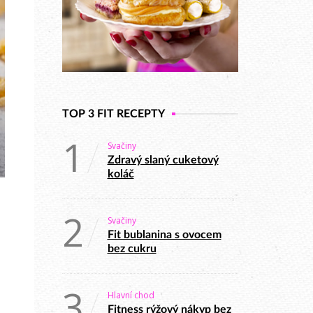
TOP 3 FIT RECEPTY
1
Svačiny
Zdravý slaný cuketový
koláč
2
Svačiny
Fit bublanina s ovocem
bez cukru
u
3
Hlavní chod
Fitness rýžový nákyp bez