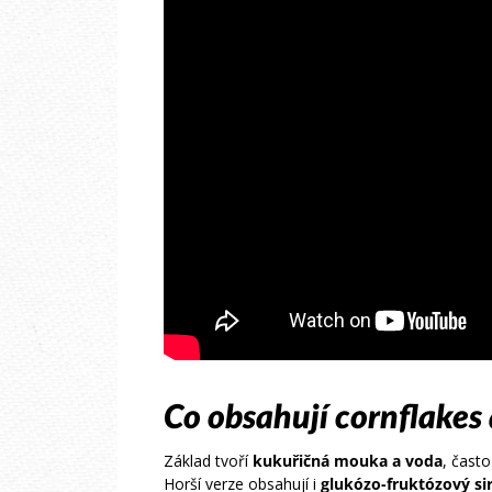
Co obsahují cornflakes 
Základ tvoří
kukuřičná mouka a voda
, často
Horší verze obsahují i
glukózo-fruktózový si