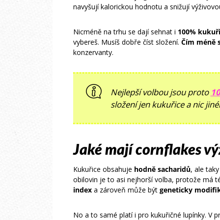
navyšují kalorickou hodnotu a snižují výživov
Nicméně na trhu se dají sehnat i
100% kukuři
vybereš. Musíš dobře číst složení.
Čím méně s
konzervanty.
Nejlepší volbou jsou proto
10
složení jen kukuřice a nic ji
Jaké mají cornflakes v
Kukuřice obsahuje
hodně sacharidů
, ale tak
obilovin je to asi nejhorší volba, protože má t
index
a zároveň může být
geneticky modifi
No a to samé platí i pro kukuřičné lupínky. V