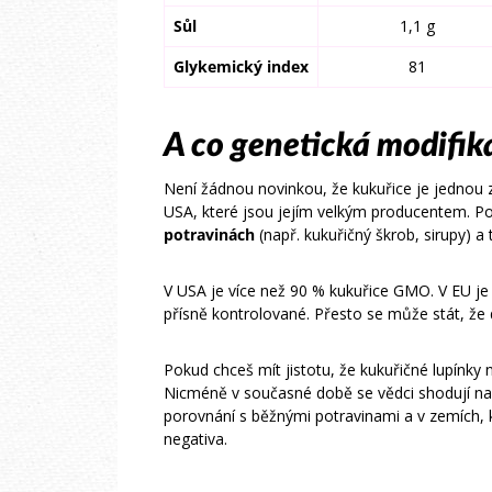
Sůl
1,1 g
Glykemický index
81
A co genetická modifik
Není žádnou novinkou, že kukuřice je jednou z
USA, které jsou jejím velkým producentem. P
potravinách
(např. kukuřičný škrob, sirupy) a
V USA je více než 90 % kukuřice GMO. V EU je
přísně kontrolované. Přesto se může stát, že
Pokud chceš mít jistotu, že kukuřičné lupínky
Nicméně v současné době se vědci shodují na 
porovnání s běžnými potravinami a v zemích, 
negativa.