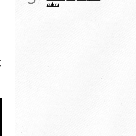
cukru
,
y