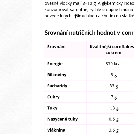
ovesné vločky mají 8–10 g. A glykemický inde
konzumovat samotné, rychle stoupne hladina c
povede k rychlejšímu hladu a chutím na sladké
Srovnání nutričních hodnot v cor
Srovnání
Kvalitnější cornflakes
cukrem
Energie
379 kcal
Bílkoviny
8 g
Sacharidy
83 g
Cukry
7 g
Tuky
1,3 g
Nasycené tuky
0,6 g
Vláknina
3,6 g