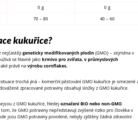
0 g
0 g
70 – 80
40 – 60
ace kukuřice?
 nejčastěji
geneticky modifikovaných plodin
(GMO) – zejména v
oužívá se hlavně jako
krmivo pro zvířata, v průmyslových
 také právě na
výrobu cornflakes.
 situace trochá jiná – komerční pěstování GMO kukuřice je omezené 
 dovážené zpracované potraviny obsahují složky z GMO kukuřice.
 nejsou z GMO kukuřice, hledej
označení BIO nebo non-GMO
.
tom, že GMO potraviny nepředstavují zvýšené riziko pro člověka v
kde jsou GMO potraviny povolené, nebyly zjištěny žádná zdravotní