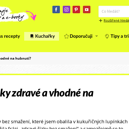
Rozšířené hledá
ss recepty
Kuchařky
Doporučuji
Tipy a tr
vhodné na hubnutí?
nky zdravé a vhodné na
bez smažení, které jsem obalila v kukuřičných lupínkách
ila frázi „zdravé řízky bez smažení“ a samozřejmě se to