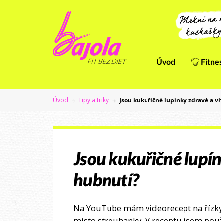
Úvod
Fitne
Úvod
Tipy a triky
Jsou kukuřičné lupínky zdravé a 
Jsou kukuřičné lupí
hubnutí?
Na YouTube mám videorecept na řízky 
místo strouhanky. V receptu jsem použ