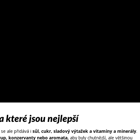
a které jsou nejlepší
 se ale přidává i
sůl, cukr, sladový výtažek a vitamíny a minerály
.
rup, konzervanty nebo aromata,
aby byly chutnější, ale většinou