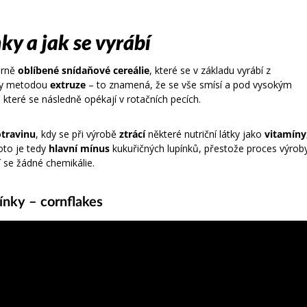
ky a jak se vyrábí
ěrně
oblíbené snídaňové cereálie
, které se v základu vyrábí z
ody metodou
extruze
– to znamená, že se vše smísí a pod vysokým
 které se následně opékají v rotačních pecích.
travinu
, kdy se při výrobě
ztrácí
některé nutriční látky jako
vitamíny
oto je tedy
hlavní mínus
kukuřičných lupínků, přestože proces výrob
 se žádné chemikálie.
pínky – cornflakes