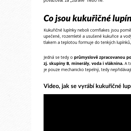
považovat za „zdravé“ nebo ne.
Co jsou kukuřičné lupín
Kukuřičné lupínky neboli cornflakes jsou pom
upečené, rozemleté a usušené kukuřice a v
tlakem a teplotou formuje do tenkých lupínků,
Jedná se tedy o
průmyslově zpracovanou po
zj. skupiny B, minerály, voda i vláknina.
A t
je pouze mechanicko tepelný, tedy nepřidávají
Video, jak se vyrábí kukuřičné lu