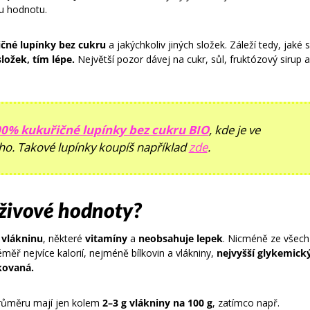
ou hodnotu.
čné lupínky bez cukru
a jakýchkoliv jiných složek. Záleží tedy, jaké s
ložek, tím lépe.
Největší pozor dávej na cukr, sůl, fruktózový sirup a
0% kukuřičné lupínky bez cukru BIO
, kde je ve
ného. Takové lupínky koupíš například
zde
.
ýživové hodnoty?
y
vlákninu
, některé
vitamíny
a
neobsahuje lepek
. Nicméně ze všech
éměř nejvíce kalorií, nejméně bílkovin a vlákniny,
nejvyšší glykemick
kovaná.
 průměru mají jen kolem
2–3 g vlákniny na 100 g
, zatímco např.