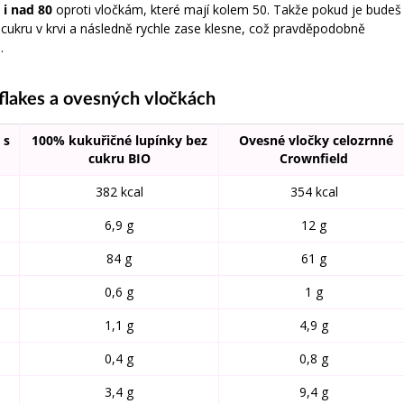
x
i nad 80
oproti vločkám, které mají kolem 50. Takže pokud je budeš
ukru v krvi a následně rychle zase klesne, což pravděpodobně
.
nflakes a ovesných vločkách
 s
100% kukuřičné lupínky bez
Ovesné vločky celozrnné
cukru BIO
Crownfield
382 kcal
354 kcal
6,9 g
12 g
84 g
61 g
0,6 g
1 g
1,1 g
4,9 g
0,4 g
0,8 g
3,4 g
9,4 g