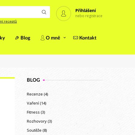
Přihlášení
nebo registrace
ní receptů
iky
Blog
O mně
Kontakt
BLOG
Recenze
(4)
Vaření
(14)
Fitness
(3)
Rozhovory
(3)
Soutěže
(8)