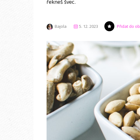
řekneš švec.
Bajola
5. 12. 2023
Přidat do o