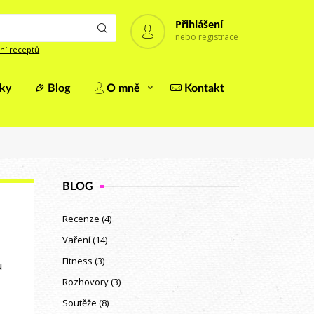
Přihlášení
nebo registrace
ní receptů
iky
Blog
O mně
Kontakt
BLOG
Recenze
(4)
Vaření
(14)
Fitness
(3)
u
Rozhovory
(3)
Soutěže
(8)