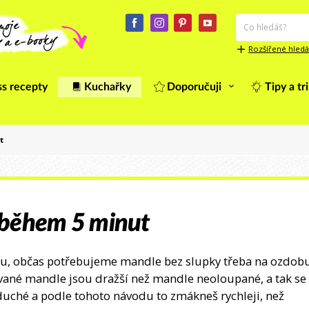
Rozšířené hledá
ss recepty
Kuchařky
Doporučuji
Tipy a tr
t
 během 5 minut
kou, občas potřebujeme mandle bez slupky třeba na ozdob
vané mandle jsou dražší než mandle neoloupané, a tak se
oduché a podle tohoto návodu to zmákneš rychleji, než