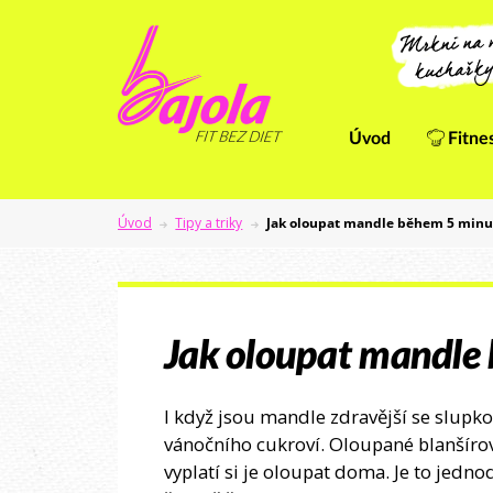
Úvod
Fitne
Úvod
Tipy a triky
Jak oloupat mandle během 5 minu
Jak oloupat mandle
I když jsou mandle zdravější se slup
vánočního cukroví. Oloupané blanšíro
vyplatí si je oloupat doma. Je to jedn