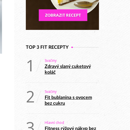
TOP 3 FIT RECEPTY
1
Svačiny
Zdravý slaný cuketový
koláč
2
Svačiny
Fit bublanina s ovocem
bez cukru
3
Hlavní chod
Fitness rýžový nákyp bez