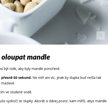
a oloupat mandle
í být tolik, aby byly mandle ponořené.
t
přesně 60 sekund.
Ne míň ani víc, jinak by slupka buď nešla tak
 mazlavé.
tím ve studené vodě.
še vyskočí ze slupky. Akorát si dávej pozor, kam míříš, abys mandle