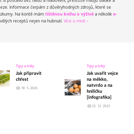
 si postavu bez faldů a hladovění, přestože miluju sladké a
leze. Informace čerpám z důvěryhodných zdrojů, které se
 výzkumy. Na kontě mám
tištěnou knihu o výživě
a několik
e-
vělých receptů nejen na hubnutí.
Více o mně ›
Tipy a triky
Tipy a triky
Jak připravit
Jak uvařit vejce
chřest
na měkko,
natvrdo a na
18. 5. 2026
hniličku
[infografika]
22. 12. 2025