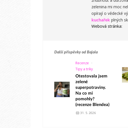
zhubnout a udržovat
zelenina mi moc ne
opírají o vědecké
kuchařek
plných sk
Webová stránka:
Další příspěvky od
Bajola
Recenze
Tipy a triky
Otestovala jsem
zelené
superpotraviny.
Na co mi
pomohly?
(recenze Blendea)
31. 5. 2026