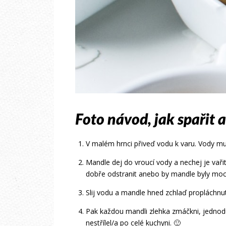
Foto návod, jak spařit 
V malém hrnci přiveď vodu k varu. Vody mus
Mandle dej do vroucí vody a nechej je vaři
dobře odstranit anebo by mandle byly moc
Slij vodu a mandle hned zchlaď propláchnu
Pak každou mandli zlehka zmáčkni, jednodu
nestřílel/a po celé kuchyni. 🙂