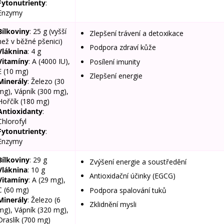
Fytonutrienty
:
Enzymy
Bílkoviny
: 25 g (vyšší
Zlepšení trávení a detoxikace
než v běžné pšenici)
Podpora zdraví kůže
Vláknina
: 4 g
Vitamíny
: A (4000 IU),
Posílení imunity
E (10 mg)
Zlepšení energie
Minerály
: Železo (30
mg), Vápník (300 mg),
Hořčík (180 mg)
Antioxidanty
:
Chlorofyl
Fytonutrienty
:
Enzymy
Bílkoviny
: 29 g
Zvýšení energie a soustředění
Vláknina
: 10 g
Antioxidační účinky (EGCG)
Vitamíny
: A (29 mg),
C (60 mg)
Podpora spalování tuků
Minerály
: Železo (6
Zklidnění mysli
mg), Vápník (320 mg),
Draslík (700 mg)