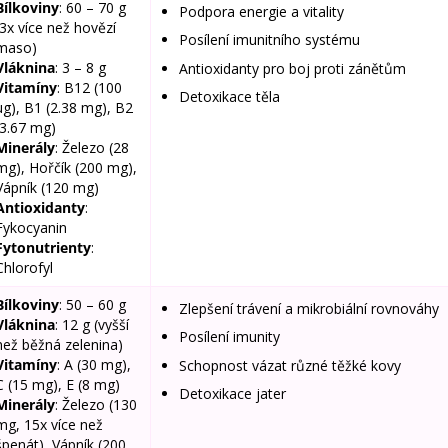
Bílkoviny
: 60 – 70 g
Podpora energie a vitality
(3x více než hovězí
Posílení imunitního systému
maso)
Vláknina
: 3 – 8 g
Antioxidanty pro boj proti zánětům
Vitamíny
: B12 (100
Detoxikace těla
μg), B1 (2.38 mg), B2
(3.67 mg)
Minerály
: Železo (28
mg), Hořčík (200 mg),
Vápník (120 mg)
Antioxidanty
:
Fykocyanin
Fytonutrienty
:
Chlorofyl
Bílkoviny
: 50 – 60 g
Zlepšení trávení a mikrobiální rovnováhy
Vláknina
: 12 g (vyšší
Posílení imunity
než běžná zelenina)
Vitamíny
: A (30 mg),
Schopnost vázat různé těžké kovy
C (15 mg), E (8 mg)
Detoxikace jater
Minerály
: Železo (130
mg, 15x více než
špenát), Vápník (200