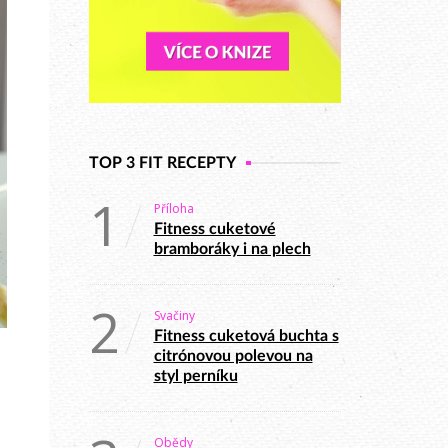
TOP 3 FIT RECEPTY
1
Příloha
Fitness cuketové
bramboráky i na plech
2
Svačiny
Fitness cuketová buchta s
citrónovou polevou na
styl perníku
Obědy