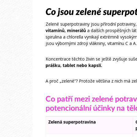
Co jsou zelené superpo
Zelené superpotraviny jsou přírodní potraviny
vitamínů, minerálů
a dalších prospěšných lá
spirulina a chlorella vynikají extrémně vyso
jsou výbornými zdroji vlákniny, vitamínu C a A.
Koncentrace těchto živin se ještě zvyšuje suš
prášku, tablet nebo kapslí.
A proč „zelené“? Protože většina z nich má z
Co patří mezi zelené potrav
potencionální účinky na těl
Zelená superpotravina