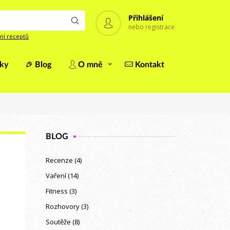
Přihlášení
nebo registrace
ní receptů
iky
Blog
O mně
Kontakt
BLOG
Recenze
(4)
Vaření
(14)
Fitness
(3)
Rozhovory
(3)
Soutěže
(8)