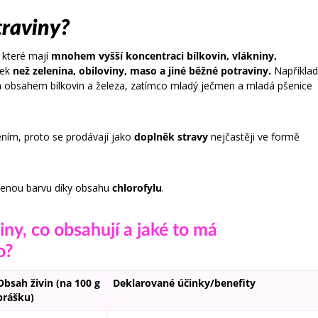
traviny?
, které mají
mnohem vyšší koncentraci bílkovin, vlákniny,
tek
než zelenina, obiloviny, maso a jiné běžné potraviny.
Například
kým obsahem bílkovin a železa, zatímco mladý ječmen a mladá pšenice
ením, proto se prodávají jako
doplněk stravy
nejčastěji ve formě
elenou barvu díky obsahu
chlorofylu
.
iny, co obsahují a jaké to má
o?
Obsah živin (na 100 g
Deklarované účinky/benefity
prášku)