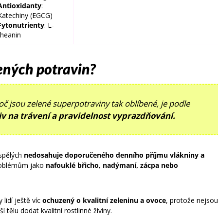
Antioxidanty
:
Katechiny (EGCG)
Fytonutrienty
: L-
theanin
lených potravin?
č jsou zelené superpotraviny tak oblíbené, je podle
liv na trávení a pravidelnost vyprazdňování.
ospělých
nedosahuje doporučeného denního příjmu vlákniny a
problémům jako
nafouklé břicho, nadýmaní, zácpa nebo
 lidí ještě víc
ochuzený o kvalitní zeleninu a ovoce
, protože nejsou
tělu dodat kvalitní rostlinné živiny.