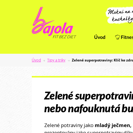
Úvod
Fitne
Úvod
Tipy a triky
Zelené superpotraviny: Klíč ke zdr
Zelené superpotraviny
nebo nafouknutá bu
Zelené potraviny jako
mladý ječmen, 
prezentovány jako superpotraviny dík