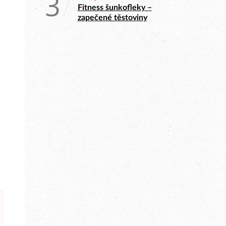
3
Fitness šunkofleky –
zapečené těstoviny