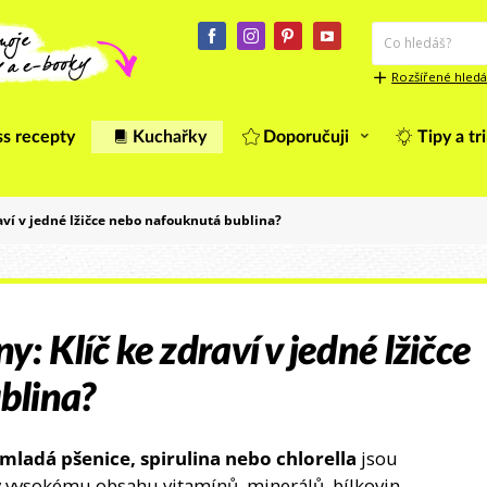
Rozšířené hledá
ss recepty
Kuchařky
Doporučuji
Tipy a tr
aví v jedné lžičce nebo nafouknutá bublina?
: Klíč ke zdraví v jedné lžičce
blina?
mladá pšenice, spirulina nebo chlorella
jsou
y vysokému obsahu vitamínů, minerálů, bílkovin,