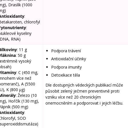
mg), Draslík (1000
mg)
Antioxidanty
:
Betakaroten, chlorofyl
Fytonutrienty
:
Nukleové kyseliny
(DNA, RNA)
Bílkoviny
: 11 g
Podpora trávení
Vláknina
: 50 g
Antioxidační účinky
(extrémně vysoký
obsah)
Podpora imunity
Vitamíny
: C (450 mg,
Detoxikace těla
mnohem více než
pomeranč), A (5500
Dle dostupných vědeckých publikací může
IU), K (800 μg)
působit zelený ječmen preventivně proti
Minerály
: Železo (10
vzniku více než 20 chronickým
mg), Hořčík (130 mg),
onemocněním a podporovat i jejich léčbu.
Vápník (500 mg)
Antioxidanty
:
Chlorofyl, SOD
(superoxiddismutáza)