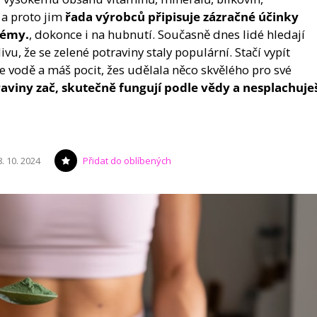
 a proto jim
řada výrobců připisuje zázračné účinky
lémy.
, dokonce i na hubnutí. Současně dnes lidé hledají
ivu, že se zelené potraviny staly populární. Stačí vypít
 vodě a máš pocit, žes udělala něco skvělého pro své
raviny zač, skutečně fungují podle vědy a nesplachuje
8. 10. 2024
Přidat do oblíbených