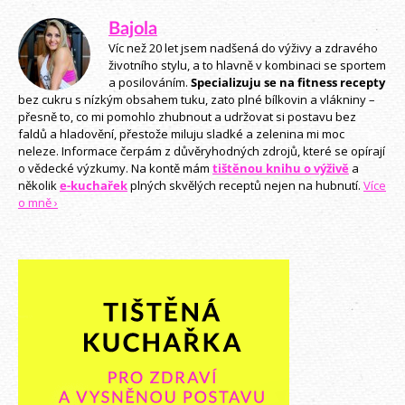
Bajola
Víc než 20 let jsem nadšená do výživy a zdravého
životního stylu, a to hlavně v kombinaci se sportem
a posilováním.
Specializuju se na fitness recepty
bez cukru s nízkým obsahem tuku, zato plné bílkovin a vlákniny –
přesně to, co mi pomohlo zhubnout a udržovat si postavu bez
faldů a hladovění, přestože miluju sladké a zelenina mi moc
neleze. Informace čerpám z důvěryhodných zdrojů, které se opírají
o vědecké výzkumy. Na kontě mám
tištěnou knihu o výživě
a
několik
e-kuchařek
plných skvělých receptů nejen na hubnutí.
Více
o mně ›