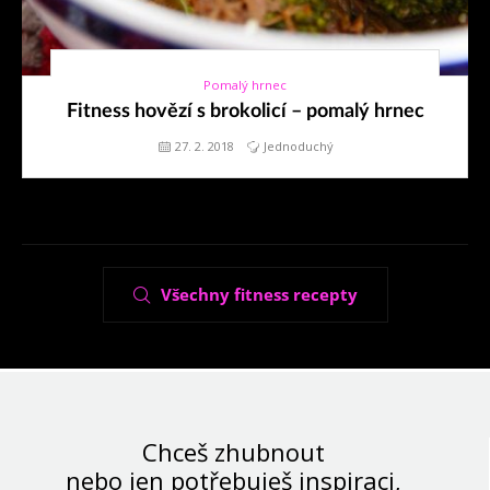
Pomalý hrnec
27. 2. 2018
Fitness hovězí s brokolicí – pomalý hrnec
27. 2. 2018
Jednoduchý
Všechny fitness recepty
Chceš zhubnout
nebo jen potřebuješ inspiraci,