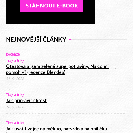
NEJNOVĚJŠÍ ČLÁNKY
Recenze
Tipy a triky
Otestovala jsem zelené superpotraviny. Na co mi
pomohly? (recenze Blendea)
31. 5. 2026
Tipy a triky
Jak připravit chřest
18. 5. 2026
Tipy a triky
Jak uvařit vejce na měkko, natvrdo a na hniličku