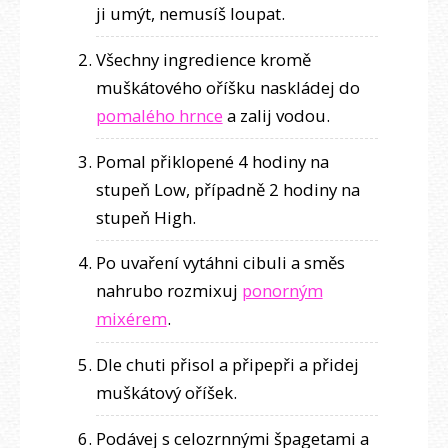
ji umýt, nemusíš loupat.
Všechny ingredience kromě
muškátového oříšku naskládej do
pomalého hrnce
a zalij vodou.
Pomal přiklopené 4 hodiny na
stupeň Low, případně 2 hodiny na
stupeň High.
Po uvaření vytáhni cibuli a směs
nahrubo rozmixuj
ponorným
mixérem
.
Dle chuti přisol a připepři a přidej
muškátový oříšek.
Podávej s celozrnnými špagetami a