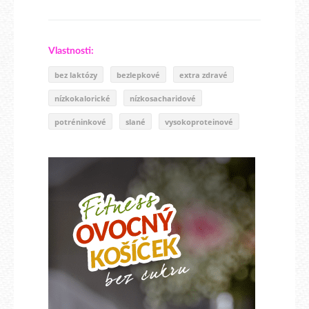
Vlastnosti:
bez laktózy
bezlepkové
extra zdravé
nízkokalorické
nízkosacharidové
potréninkové
slané
vysokoproteinové