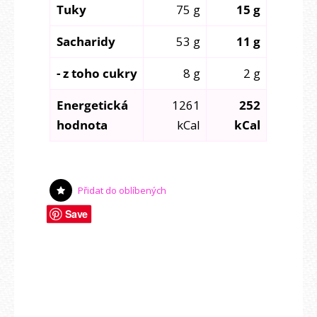
Tuky
75 g
15 g
Sacharidy
53 g
11 g
- z toho cukry
8 g
2 g
Energetická
1261
252
hodnota
kCal
kCal
Přidat do oblíbených
Save