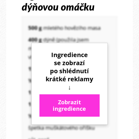
dýňovou omáčku
500 g
mletého hovězího masa
400 g
dýně (použila jsem
máslovou, ale Hokaidó bude
Ingredience
vhodnější)
se zobrazí
150 ml
vody
po shlédnutí
krátké reklamy
½
cibule bez slupky (60 g)
↓
1
mrkev (70 g)
Zobrazit
1
petržel (60 g)
ingredience
½
celeru (60 g)
špetka muškátového oříšku