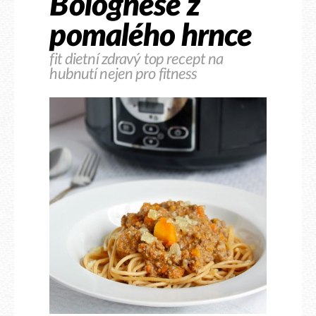
Bolognese z
pomalého hrnce
fit dietní zdravý top recept na
hubnutí nejen pro fitness