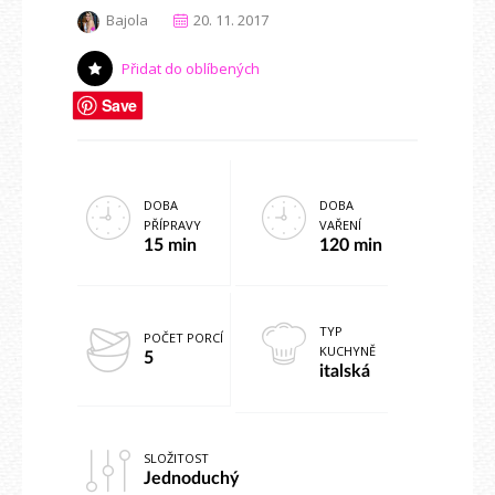
Bajola
20. 11. 2017
Přidat do oblíbených
Save
DOBA
DOBA
PŘÍPRAVY
VAŘENÍ
15 min
120 min
TYP
POČET PORCÍ
KUCHYNĚ
5
italská
SLOŽITOST
Jednoduchý