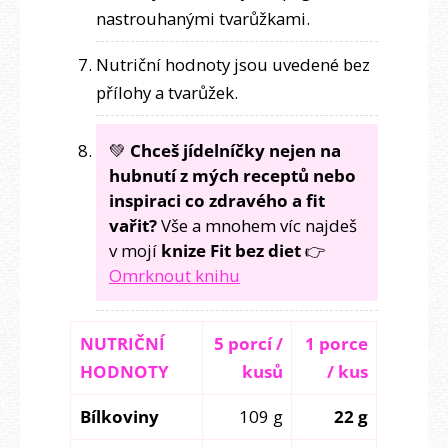
nastrouhanými tvarůžkami.
Nutriční hodnoty jsou uvedené bez
přílohy a tvarůžek.
💚
Chceš jídelníčky nejen na
hubnutí z mých receptů nebo
inspiraci co zdravého a fit
vařit?
Vše a mnohem víc najdeš
v mojí
knize Fit bez diet
👉
Omrknout knihu
NUTRIČNÍ
5 porcí /
1 porce
HODNOTY
kusů
/ kus
Bílkoviny
109 g
22 g