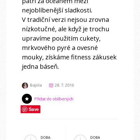
patří za oceánem mezi
nejoblíbenější sladkosti.
V tradiční verzi nejsou zrovna
nízkotučné, ale když je trochu
upravíme použitím cukety,
mrkvového pyré a ovesné
mouky, získáme fitness zákusek
jedna báseň.
Bajola
28. 7. 2016
Přidat do oblíbených
Save
DOBA
DOBA