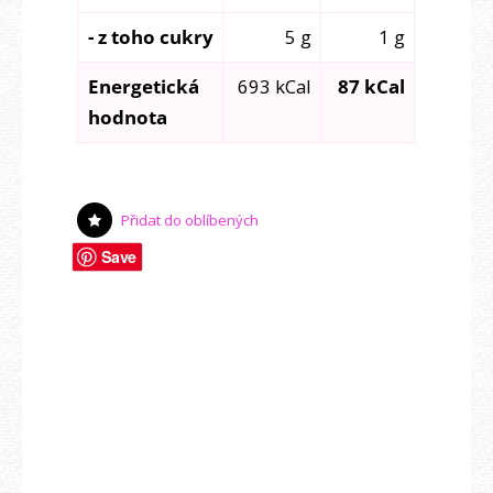
- z toho cukry
5 g
1 g
Energetická
693 kCal
87 kCal
hodnota
Přidat do oblíbených
Save