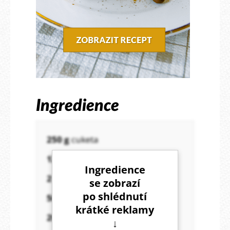
Ingredience
250 g
cuketa
120 g
mrkvového pyré
Ingredience
2
vejce (100 g)
se zobrazí
po shlédnutí
50 g
ovesné mouky čokoládové
krátké reklamy
20 g
celozrnné mouky špaldové
↓