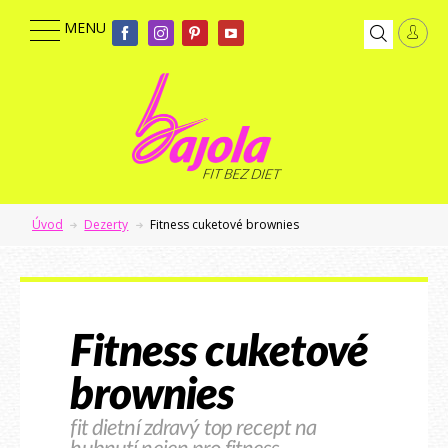
Úvod
Dezerty
Fitness cuketové brownies
Fitness cuketové
brownies
fit dietní zdravý top recept na