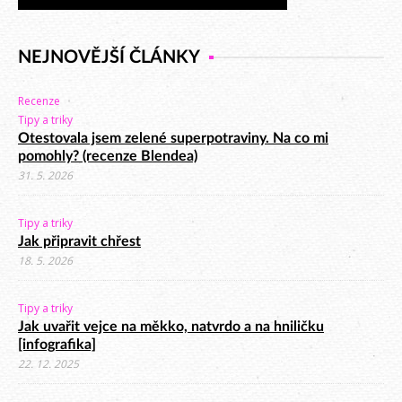
NEJNOVĚJŠÍ ČLÁNKY
Recenze
Tipy a triky
Otestovala jsem zelené superpotraviny. Na co mi
pomohly? (recenze Blendea)
31. 5. 2026
Tipy a triky
Jak připravit chřest
18. 5. 2026
Tipy a triky
Jak uvařit vejce na měkko, natvrdo a na hniličku
[infografika]
22. 12. 2025