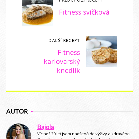
PŘEDCHOZÍ RECEPT
Fitness svíčková
DALŠÍ RECEPT
Fitness
karlovarský
knedlík
AUTOR
Bajola
Víc než 20 let jsem nadšená do výživy a zdravého