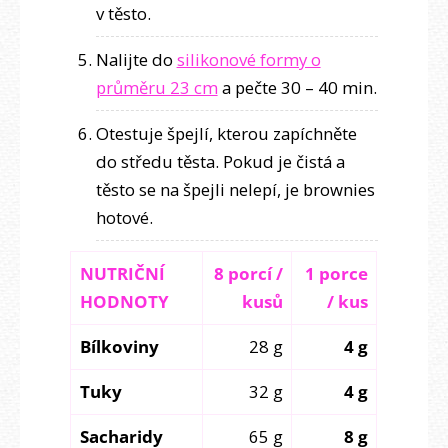
v těsto.
Nalijte do
silikonové formy o
průměru 23 cm
a pečte 30 – 40 min.
Otestuje špejlí, kterou zapíchněte
do středu těsta. Pokud je čistá a
těsto se na špejli nelepí, je brownies
hotové.
NUTRIČNÍ
8 porcí /
1 porce
HODNOTY
kusů
/ kus
Bílkoviny
28 g
4 g
Tuky
32 g
4 g
Sacharidy
65 g
8 g