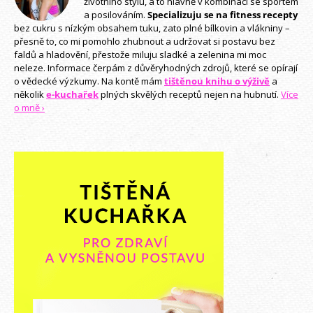
životního stylu, a to hlavně v kombinaci se sportem
a posilováním.
Specializuju se na fitness recepty
bez cukru s nízkým obsahem tuku, zato plné bílkovin a vlákniny –
přesně to, co mi pomohlo zhubnout a udržovat si postavu bez
faldů a hladovění, přestože miluju sladké a zelenina mi moc
neleze. Informace čerpám z důvěryhodných zdrojů, které se opírají
o vědecké výzkumy. Na kontě mám
tištěnou knihu o výživě
a
několik
e-kuchařek
plných skvělých receptů nejen na hubnutí.
Více
o mně ›