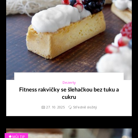
Dezerty
27. 10. 2025
Fitness rakvičky se šlehačkou bez tuku a
cukru
27. 10. 2025
Středně složitý
MŮJ TIP