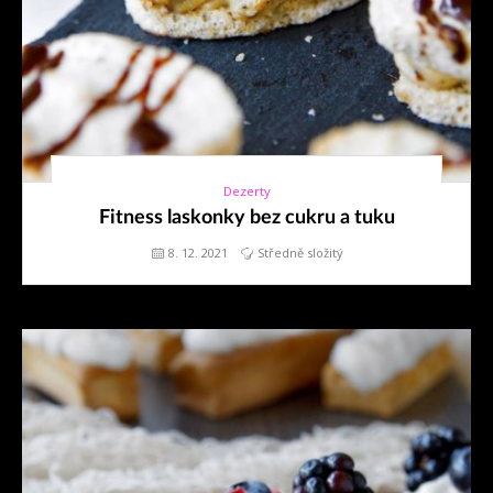
Dezerty
8. 12. 2021
Fitness laskonky bez cukru a tuku
8. 12. 2021
Středně složitý