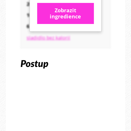
20 g
strouhaného kokosu
Zobrazit
10 g
kakaa
ingredience
6 g
kypřícího prášku do pečiva
sladidlo bez kalorií
Postup