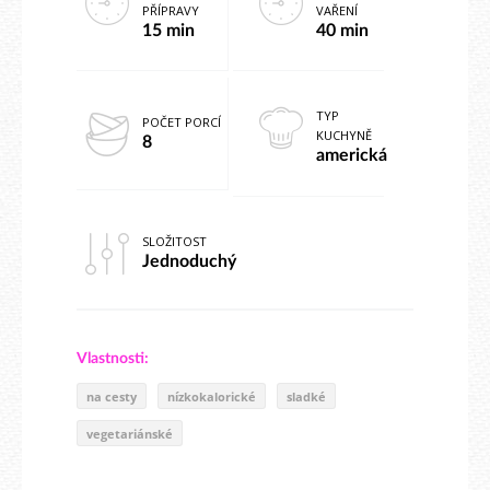
PŘÍPRAVY
VAŘENÍ
15 min
40 min
TYP
POČET PORCÍ
KUCHYNĚ
8
americká
SLOŽITOST
Jednoduchý
Vlastnosti:
na cesty
nízkokalorické
sladké
vegetariánské