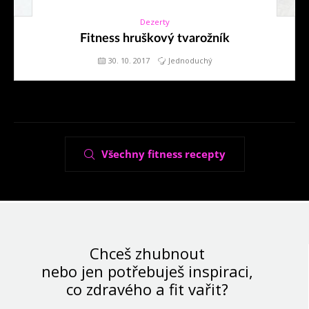
Dezerty
30. 10. 2017
Fitness hruškový tvarožník
30. 10. 2017
Jednoduchý
Všechny fitness recepty
Chceš zhubnout
nebo jen potřebuješ inspiraci,
co zdravého a fit vařit?