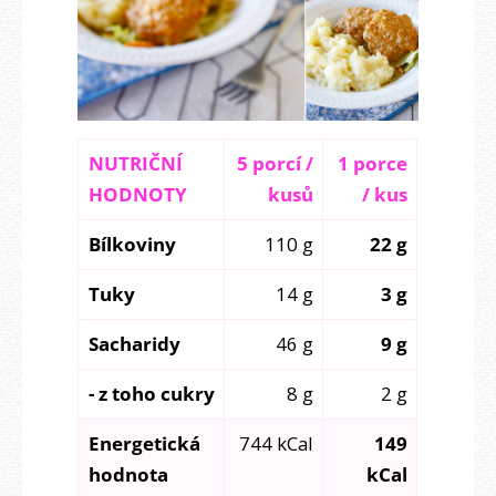
NUTRIČNÍ
5 porcí /
1 porce
HODNOTY
kusů
/ kus
Bílkoviny
110 g
22 g
Tuky
14 g
3 g
Sacharidy
46 g
9 g
- z toho cukry
8 g
2 g
Energetická
744 kCal
149
hodnota
kCal