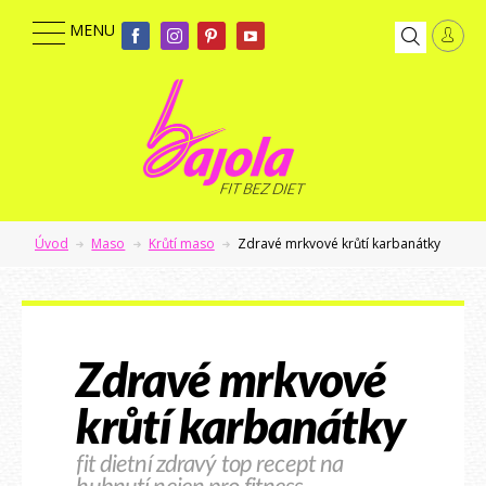
Úvod
Maso
Krůtí maso
Zdravé mrkvové krůtí karbanátky
Zdravé mrkvové
krůtí karbanátky
fit dietní zdravý top recept na