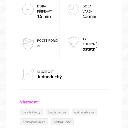
DOBA
DOBA
PŘÍPRAVY
VAŘENÍ
15 min
15 min
TYP
POČET PORCÍ
KUCHYNĚ
5
ostatní
SLOŽITOST
Jednoduchý
Vlastnosti:
bez laktózy
bezlepkové
extra zdravé
nízkokalorické
nízkotučné