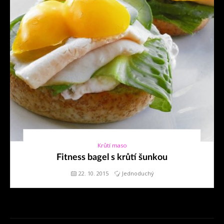
Krůtí maso
22. 10. 2015
Fitness bagel s krůtí šunkou
22. 10. 2015
Jednoduchý