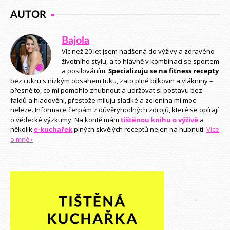
AUTOR
Bajola
Víc než 20 let jsem nadšená do výživy a zdravého
životního stylu, a to hlavně v kombinaci se sportem
a posilováním.
Specializuju se na fitness recepty
bez cukru s nízkým obsahem tuku, zato plné bílkovin a vlákniny –
přesně to, co mi pomohlo zhubnout a udržovat si postavu bez
faldů a hladovění, přestože miluju sladké a zelenina mi moc
neleze. Informace čerpám z důvěryhodných zdrojů, které se opírají
o vědecké výzkumy. Na kontě mám
tištěnou knihu o výživě
a
několik
e-kuchařek
plných skvělých receptů nejen na hubnutí.
Více
o mně ›