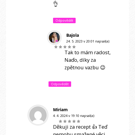
👌
Odpovědět
Bajola
24. 5. 2023 v 20:01
napsal(a):
Tak to mám radost,
Naďo, díky za
zpětnou vazbu 😉
Odpovědět
Miriam
4. 4. 2024 v 19:10
napsal(a):
Děkuji za recept 👍 Teď
nemohu smažené věci,