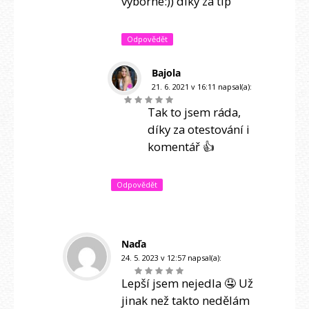
výborné:)) díky za tip
Odpovědět
Bajola
21. 6. 2021 v 16:11
napsal(a):
Tak to jsem ráda,
díky za otestování i
komentář 👍
Odpovědět
Naďa
24. 5. 2023 v 12:57
napsal(a):
Lepší jsem nejedla 🤤 Už
jinak než takto nedělám