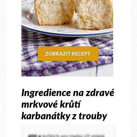
Ingredience na zdravé
mrkvové krůtí
karbanátky z trouby
400 g
krůtích prs (nebo již mleté