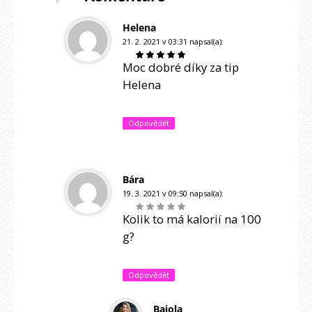
Helena
21. 2. 2021 v 03:31
napsal(a):
Moc dobré díky za tip
Helena
Odpovědět
Bára
19. 3. 2021 v 09:50
napsal(a):
Kolik to má kalorií na 100
g?
Odpovědět
Bajola