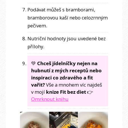
Podávat můžeš s bramborami,
bramborovou kaší nebo celozrnným
pečivem.
Nutriční hodnoty jsou uvedené bez
přílohy.
💚
Chceš jídelníčky nejen na
hubnutí z mých receptů nebo
inspiraci co zdravého a fit
vařit?
Vše a mnohem víc najdeš
v mojí
knize Fit bez diet
👉
Omrknout knihu