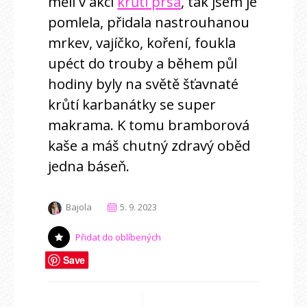
měli v akci
krůtí prsa
, tak jsem je
pomlela, přidala nastrouhanou
mrkev, vajíčko, koření, foukla
upéct do trouby a během půl
hodiny byly na světě šťavnaté
krůtí karbanátky se super
makrama. K tomu bramborová
kaše a máš chutný zdravý oběd
jedna báseň.
Bajola
5. 9. 2023
Přidat do oblíbených
Save