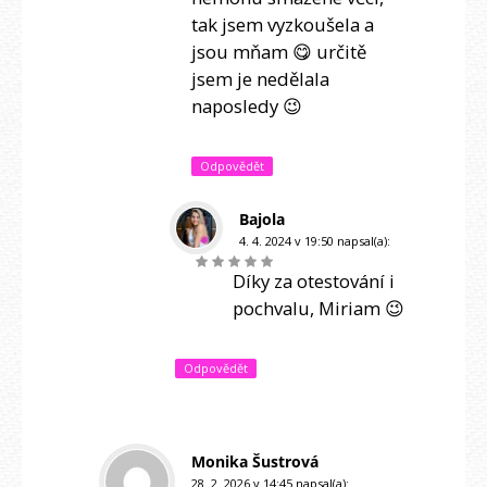
tak jsem vyzkoušela a
jsou mňam 😋 určitě
jsem je nedělala
naposledy 😉
Odpovědět
Bajola
4. 4. 2024 v 19:50
napsal(a):
Díky za otestování i
pochvalu, Miriam 😉
Odpovědět
Monika Šustrová
28. 2. 2026 v 14:45
napsal(a):