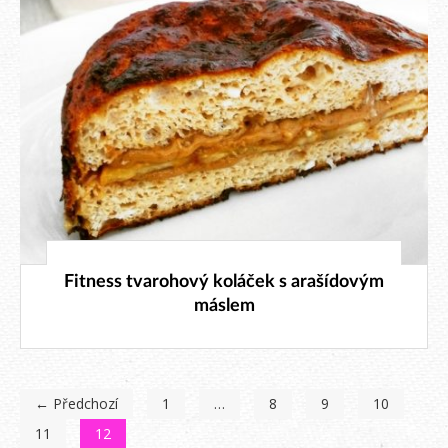
22. 9. 2015
Fitness tvarohový koláček s arašídovým
máslem
← Předchozí
1
…
8
9
10
11
12