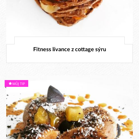
28. 9. 2015
Fitness lívance z cottage sýru
MŮJ TIP