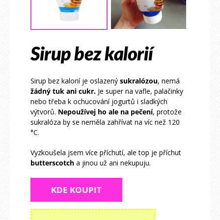
Sirup bez kalorií
Sirup bez kalorií je oslazený
sukralózou
, nemá
žádný tuk ani cukr.
Je super na vafle, palačinky
nebo třeba k ochucování jogurtů i sladkých
výtvorů.
Nepoužívej ho ale na pečení
, protože
sukralóza by se neměla zahřívat na víc než 120
°C.
Vyzkoušela jsem více příchutí, ale top je příchut
butterscotch
a jinou už ani nekupuju.
KDE KOUPIT