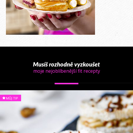
Musíš rozhodně vyzkoušet
moje nejoblíbenější fit recepty
MŮJ TIP