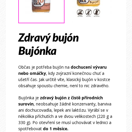
Zdravý bujón
Bujónka
Občas je potřeba bujón na
dochucení vývaru
nebo omáčky
, kdy zvýrazní konečnou chuť a
ušetří čas. Jak určitě víte, klasický bujón v kostce
obsahuje spoustu chemie, není to nic zdravého.
Bujónka je
zdravý bujón z čistě přírodních
surovin
, neobsahuje žádné konzervanty, barviva
ani dochucovadla, lepek ani laktózu. Vyrábí se v
několika příchutích a ve dvou velikostech (220 g a
330 g). Po otevření se musí uchovávat v lednici a
spotřebovat
do 1 měsíce.