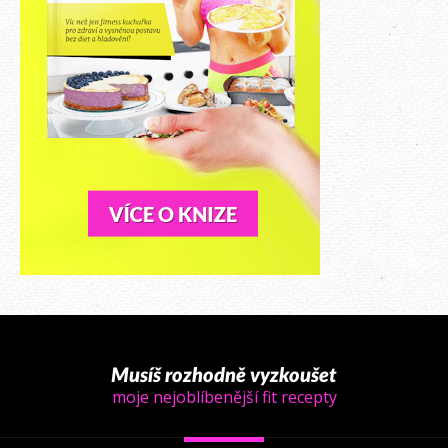
Musíš rozhodně vyzkoušet
moje nejoblíbenější fit recepty