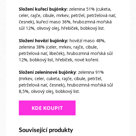
Složení kuřecí bujónky:
zelenina 51% (cuketa,
celer, rajče, cibule, mrkev, petržel, petrželová nať,
česnek), kuřecí maso 36%, hrubozrnná mořská
sůl 12%, olivový olej, hřebíček, bobkový list.
Složení hovězí bujónky:
hovězí maso 48%,
zelenina 38% (celer, mrkev, rajče, cibule,
petrželová nať, libeček), hrubozrnná mořská sůl
12%, bobkový list, hřebíček, nové koření.
Složení zeleninové bujónky
: zelenina 91%
(mrkev, celer, cuketa, rajče, cibule, petržel,
petrželová nať, česnek), hrubozrnná mořská sůl
8,5%, olivový olej, bobkový list.
KDE KOUPIT
Související produkty