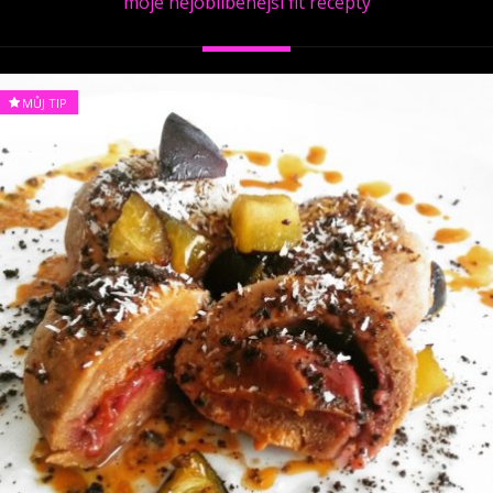
moje nejoblíbenější fit recepty
MŮJ TIP