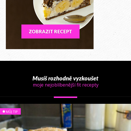
Musíš rozhodně vyzkoušet
moje nejoblíbenější fit recepty
MŮJ TIP