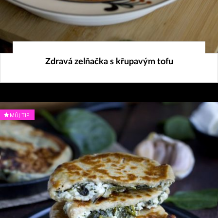
26. 10. 2025
Zdravá zelňačka s křupavým tofu
MŮJ TIP